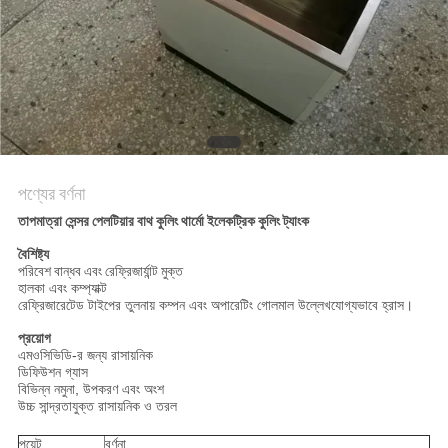
PRIVACY
POLICY
পণ্যের বর্ণনা
তাপমাত্রা সেন্সর পেলটিয়ার বাথ কুলিং থার্মো ইলেকট্রিক কুলিং ট্যাংক
বৈশিষ্ট্য
পরিবেশ বান্ধব এবং রেফ্রিজার্যান্ট মুক্ত
হালকা এবং কম্প্যাক্ট
রেফ্রিজারেটেড টাইপের তুলনায় কম্পন এবং অপারেটিং গোলমাল উল্লেখযোগ্যভাবে হ্রাস।
প্রয়োগ
এমওসিভিডি-র জন্য রাসায়নিক
ডিফিউশন গ্যাস
বিভিন্ন নমুনা, উপকরণ এবং অংশ
উচ্চ সান্দ্রতাযুক্ত রাসায়নিক ও তরল
পয়েন্ট
বর্ণনা