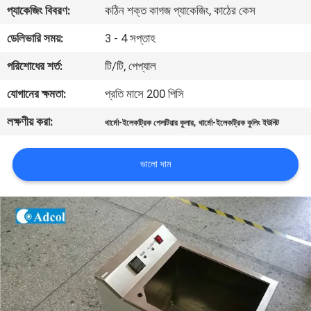
প্যাকেজিং বিবরণ:
কঠিন শক্ত কাগজ প্যাকেজিং, কাঠের কেস
মান
ডেলিভারি সময়:
3 - 4 সপ্তাহ
নিয়ন্ত্রণ
পরিশোধের শর্ত:
টি/টি, পেপ্যাল
যোগানের ক্ষমতা:
প্রতি মাসে 200 পিসি
যোগাযোগ
লক্ষণীয় করা:
,
থার্মো-ইলেকট্রিক পেলটিয়ার কুলার
থার্মো-ইলেকট্রিক কুলিং ইউনিট
করুন
ভালো দাম
খবর
মামলা
সাইট
ম্যাপ