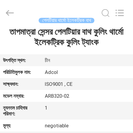
Adcol
Electronics
(Guangzhou)
Co.,
Ltd..
পেলটিয়ার থার্মো ইলেকট্রিক বাথ
All
Rights
Reserved.
তাপমাত্রা সেন্সর পেলটিয়ার বাথ কুলিং থার্মো
বাড়ি
ইলেকট্রিক কুলিং ট্যাংক
পণ্য
উৎপত্তি স্থল:
চীন
ভিডিও
পরিচিতিমুলক নাম:
Adcol
সাক্ষ্যদান:
ISO9001 , CE
আমাদের
মডেল নম্বার:
ARB320-02
সম্পর্কে
ন্যূনতম চাহিদার
1
পরিমাণ:
কারখানা
মূল্য:
negotiable
ভ্রমণ