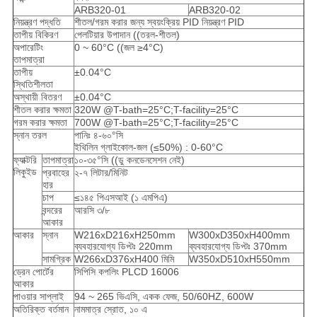
ARB320-01
ARB320-02
নিয়ন্ত্রণ পদ্ধতি
শীতল/গরম করার জন্য স্বয়ংক্রিয় PID নিয়ন্ত্রণ PID
তাপীয় বিকিরণ
পেলটিয়ার উপাদান ((তরল-শীতল)
অপারেটিং
0 ~ 60°C ((জল ≥4°C)
তাপমাত্রা
তাপীয়
±0.04°C
স্থিতিশীলতা
অস্থায়ী বিতরণ
±0.04°C
শীতল করার ক্ষমতা
320W @T-bath=25°C;T-facility=25°C
গরম করার ক্ষমতা
700W @T-bath=25°C;T-facility=25°C
স্নান তরল
পানিঃ ৪-৬০°সি
ইথিলিন গ্লাইকোল-জল (≤50%) : 0-60°C
ফ্যাক্টরি
তাপমাত্রা
১০-৩৫°সি ((ডু কনডেনসেশন নেই)
লিকুইড
প্রবাহের
২-৭ লিটার/মিনিট
হার
চাপ
≤১৪৫ পিএসআই (১ এমপিএ)
বন্দরের
আরসি ৩/৮
আকার
আকার
স্নান
W216xD216xH250mm
W300xD350xH400mm
ব্যবহারযোগ্য ডিপ্টঃ 220mm
ব্যবহারযোগ্য ডিপ্টঃ 370mm
সামগ্রিক
W266xD376xH400 মিমি
W350xD510xH550mm
ড্রেন পোর্টের
সিপিসি কপলিং PLCD 16006
আকার
পাওয়ার সাপ্লাই
94 ~ 265 ভিএসি, একক ফেজ, 50/60HZ, 600W
অতিরিক্ত বর্তমান
নামমাত্র স্রোত, ১০ এ