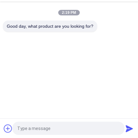
320W-02 অ্যাডকল পুনঃসংবহনশীল তরল স্নানগুলি বিস্তৃত তরল দ্রবণের জন্য শীতলকরণ
এবং উত্তাপ প্রদানের জন্য ডিজাইন করা হয়েছে
2:19 PM
আইএসও৯০০১ পেলটিয়ার থার্মো ইলেকট্রিক কুলিং বাথ ফর কেমিক্যাল প্রসেস
Good day, what product are you looking for?
সব
পেল্টিয়ার থার্মোইলেকট্রিক 
থার্মোইলেকট্রিক এয়ার 
কুলার
কন্ডিশনার
থার্মোইলেকট্রিক লিকুইড 
পেলটিয়ার প্লেট কুলার
কুলার
থার্মো-ইলেকট্রিক ওয়াটার 
পেলটিয়ার থার্মো ইলেকট্রিক 
চিলার
বাথ
পেল্টিয়ার থার্মোইলেকট্রিক 
পেলটিয়ার থার্মো ইলেকট্রিক 
ডিহিউমিডিফায়ার
মডিউল
উদ্ধৃতির জন্য আবেদন