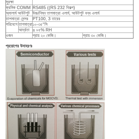
সুরক্ষা
ক্রমিক COMM
RS485 ((RS 232 বিকল্প)
অ্যালার্ম আউটপুট
উচ্চ/নিম্ন তাপমাত্রা এলার্ম, আউটপুট বন্ধ এলার্ম
তাপমাত্রা সেন্সর
PT100, 3 তারের
পরিবেশে
তাপমাত্রা
১০-৩৫°সি
আর্দ্রতা
≤ ৮৫% RH
ওজন
প্রায় ২০ কেজি।
প্রায় ৩০ কেজি।
প্রয়োগের উদাহরণঃ