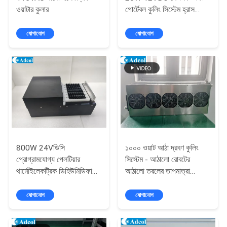
ওয়াটার কুলার
পোর্টেবল কুলিং সিস্টেম হ্রাস
PRIVACY
গোলমাল কোন ফিল্টার এবং উচ্চ
POLICY
নির্ভরযোগ্যতা সঙ্গে
যোগাযোগ
যোগাযোগ
800W 24Vডিসি
১০০০ ওয়াট আঠা দ্রবণ কুলিং
প্রোগ্রামযোগ্য পেলটিয়ার
সিস্টেম - আঠালো রোবটের
থার্মোইলেকট্রিক ডিহিউমিডিফায়ার
আঠালো তরলের তাপমাত্রা
স্বয়ংক্রিয় জিন বিবর্ধনের জন্য
নিয়ন্ত্রণের জন্য ডিজাইন করা
একটি কাস্টমাইজড সমাধান
যোগাযোগ
যোগাযোগ