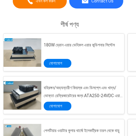
এখন কল করুন
Contact Us
供应商和报商.
শীর্ষ পণ্য
180W ড্রোন এয়ার ভেহিকল এয়ার কন্ডিশনার সিস্টেম
যোগাযোগ
বহিরঙ্গন/অভ্যন্তরীণ কিয়স্ক এবং ডিসপ্লে এবং খাদ্য/
ভোক্তা রেফ্রিজারেটরের জন্য ATA250-24VDC এয়ার
টু এয়ার থার্মোইলেকট্রিক কুলার অ্যাসেম্বলি
যোগাযোগ
পেলটিয়ার ওয়াটার কুলার থার্মো ইলেকট্রিক তরল থেকে বায়ু