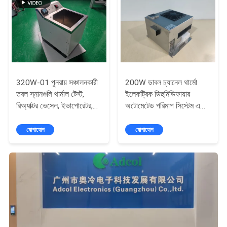
320W-01 পুনরায় সঞ্চালনকারী
200W ডাবল চ্যানেল থার্মো
তরল স্নানগুলি থার্মাল টেস্ট,
ইলেকট্রিক ডিহুমিডিফায়ার
রিঅ্যাক্টর ভেসেল, ইভাপোরেটর,
অটোমেটেড পরিমাপ সিস্টেম এবং
রিঅ্যাকশন ক্যালোরিমেট্রি,
দূষণকারী গ্যাসের বিশ্লেষকগুলির
ফিজিক্যাল এবং কেমিক্যাল
জন্য
যোগাযোগ
যোগাযোগ
অ্যানালাইসিস, লাইফ সায়েন্সে
কুলিং এবং হিটিংয়ের জন্য ব্যবহার
করা যেতে পারে