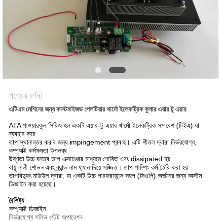
PRIVACY
POLICY
পণ্যের বর্ণনা
এটিএম মেশিনের জন্য কাস্টমাইজড পেলটিয়ার থার্মো ইলেকট্রিক কুলার এয়ার টু এয়ার
ATA পাওয়ারকুল সিরিজ হল একটি এয়ার-টু-এয়ার থার্মো ইলেকট্রিক সমাবেশ (টিইএ) যা
ব্যবহার করে
তাপ স্থানান্তর করার জন্য impingement প্রবাহ। এটি শীতল দ্বারা নির্ভরযোগ্য,
কম্প্যাক্ট কর্মক্ষমতা উপলব্ধ
উষ্ণতা উচ্চ ঘনত্ব তাপ এক্সচেঞ্জার মাধ্যমে শোষিত এবং dissipated হয়
বায়ু নালী শোভন এবং ব্র্যান্ড নাম ফ্যান দিয়ে সজ্জিত। তাপ পাম্পিং কর্ম তৈরি করা হয়
তাপবিদ্যুৎ মডিউল দ্বারা, যা একটি উচ্চ পারফরম্যান্স সহগ (সিওপি) অর্জনের জন্য কাস্টম
ডিজাইন করা হয়েছে।
বৈশিষ্ট্য
কম্প্যাক্ট ডিজাইন
নির্ভরযোগ্য সলিড স্টেট অপারেশন