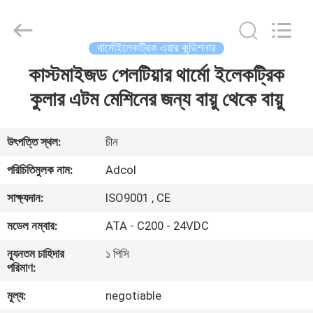
Adcol
Electronics
(Guangzhou)
Co.,
Ltd..
থার্মোইলেকট্রিক এয়ার কন্ডিশনার
All
Rights
Reserved.
কাস্টমাইজড পেলটিয়ার থার্মো ইলেকট্রিক
বাড়ি
কুলার এটম মেশিনের জন্য বায়ু থেকে বায়ু
পণ্য
উৎপত্তি স্থল:
চীন
ভিডিও
পরিচিতিমুলক নাম:
Adcol
সাক্ষ্যদান:
ISO9001 , CE
আমাদের
মডেল নম্বার:
ATA - C200 - 24VDC
সম্পর্কে
ন্যূনতম চাহিদার
১ পিসি
পরিমাণ:
কারখানা
মূল্য:
negotiable
ভ্রমণ