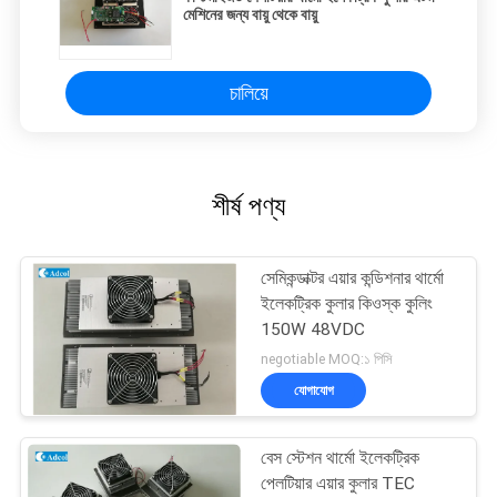
মেশিনের জন্য বায়ু থেকে বায়ু
চালিয়ে
শীর্ষ পণ্য
সেমিকন্ডাক্টর এয়ার কন্ডিশনার থার্মো
ইলেকট্রিক কুলার কিওস্ক কুলিং
150W 48VDC
negotiable MOQ:১ পিসি
যোগাযোগ
বেস স্টেশন থার্মো ইলেকট্রিক
পেলটিয়ার এয়ার কুলার TEC