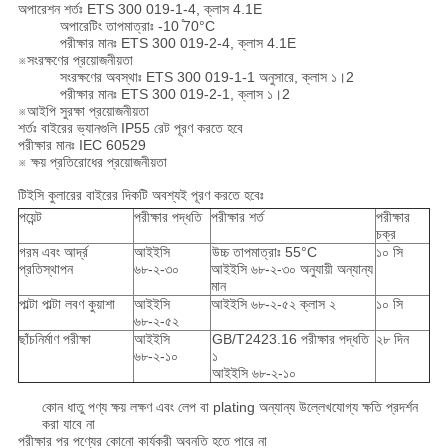
অপারেশন শর্তঃ ETS 300 019-1-4, ক্লাস 4.1E
অপারেটিং তাপমাত্রাঃ -10 ̊70°C
পরীক্ষার মানঃ ETS 300 019-2-4, ক্লাস 4.1E
※সংরক্ষণের প্রয়োজনীয়তা
সংরক্ষণের অবস্থাঃ ETS 300 019-1-1 অনুসারে, ক্লাস ১।2
পরীক্ষার মানঃ ETS 300 019-2-1, ক্লাস ১।2
※আইপি সুরক্ষা প্রয়োজনীয়তা
শর্তঃ বাইরের ভ্যানগুলি IP55 রেট পূরণ করতে হবে
পরীক্ষার মানঃ IEC 60529
※ ক্ষয় প্রতিরোধের প্রয়োজনীয়তা
টিইসি কুলারের বাইরের দিকটি অবশ্যই পূরণ করতে হবেঃ
পয়েন্ট
পরীক্ষার পদ্ধতি
পরীক্ষার শর্ত
পরীক্ষার
চক্র
গরম এবং আর্দ্র
আইইসি
উচ্চ তাপমাত্রাঃ 55°C
১০ সি
প্রতিস্থাপন
৬৮-২-৩০
আইইসি ৬৮-২-৩০ অনুযায়ী অন্যান্য
মান
পাল্টা পাল্টা লবণ কুয়াশা
আইইসি
আইইসি ৬৮-২-৫২ ক্লাস ২
১০ সি
৬৮-২-৫২
ছাঁচনির্মাণ পরীক্ষা
আইইসি
GB/T2423.16 পরীক্ষার পদ্ধতি
২৮ দিন
৬৮-২-১০
১
আইইসি ৬৮-২-১০
কোন ধাতু পণ্য ক্ষয় লক্ষণ এবং লেপ বা plating অন্যান্য উল্লেখযোগ্য ক্ষতি প্রদর্শন
করা যাবে না
পরীক্ষার পর পণ্যের কোনো কার্যকরী অবনতি হতে পারে না