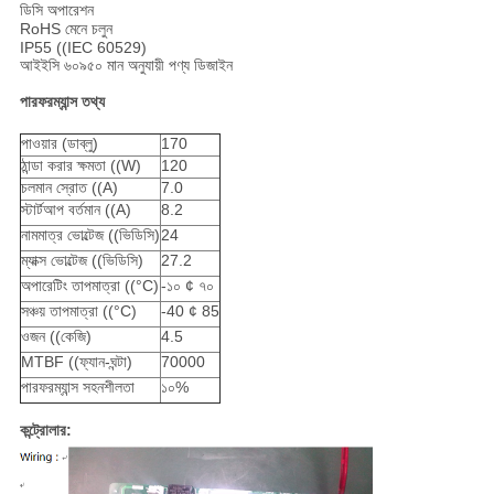
ডিসি অপারেশন
RoHS মেনে চলুন
IP55 ((IEC 60529)
আইইসি ৬০৯৫০ মান অনুযায়ী পণ্য ডিজাইন
পারফরম্যান্স তথ্য
পাওয়ার (ডাব্লু)
170
ঠান্ডা করার ক্ষমতা ((W)
120
চলমান স্রোত ((A)
7.0
স্টার্টআপ বর্তমান ((A)
8.2
নামমাত্র ভোল্টেজ ((ভিডিসি)
24
ম্যাক্স ভোল্টেজ ((ভিডিসি)
27.2
অপারেটিং তাপমাত্রা ((°C)
-১০ ¢ ৭০
সঞ্চয় তাপমাত্রা ((°C)
-40 ¢ 85
ওজন ((কেজি)
4.5
MTBF ((ফ্যান-ঘন্টা)
70000
পারফরম্যান্স সহনশীলতা
১০%
কন্ট্রোলার: