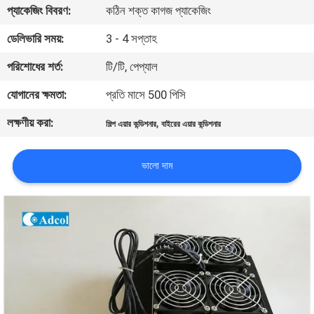
প্যাকেজিং বিবরণ:
কঠিন শক্ত কাগজ প্যাকেজিং
মান
ডেলিভারি সময়:
3 - 4 সপ্তাহ
নিয়ন্ত্রণ
পরিশোধের শর্ত:
টি/টি, পেপ্যাল
যোগানের ক্ষমতা:
প্রতি মাসে 500 পিসি
যোগাযোগ
লক্ষণীয় করা:
,
শিল্প এয়ার কন্ডিশনার
বাইরের এয়ার কন্ডিশনার
করুন
ভালো দাম
খবর
মামলা
সাইট
ম্যাপ