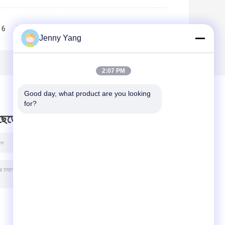
6
7
8
9
10
>>
>|
Jenny Yang
2:07 PM
Good day, what product are you looking 
for?
 ছেড়ে