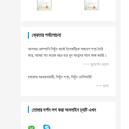
ক্রেতার পর্যালোচনা
আপনার কোম্পানি নিখুঁত থার্মো ইলেকট্রিক সমাবেশ পণ্য তৈরি
করে, আমরা গত কয়েক বছর ধরে খুব আনন্দের সাথে কাজ করছি।
—— জুয়ের্গেন ক্রেস
চমৎকার সরবরাহকারী, নিখুঁত পণ্য, নিখুঁত ডেলিভারি!
—— ছানা
তোমার দর্শন লগ করা অনলাইন চ্যাট এখন