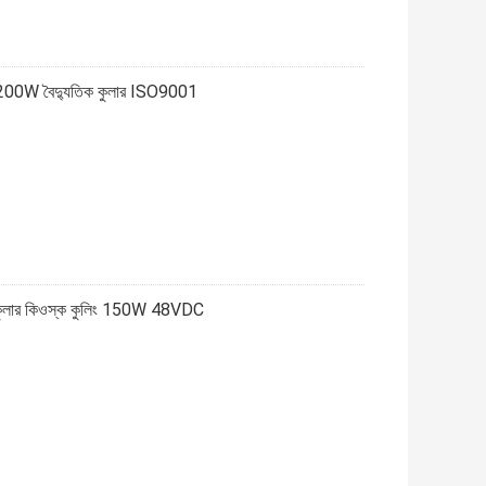
িশনার 200W বৈদ্যুতিক কুলার ISO9001
্রিক কুলার কিওস্ক কুলিং 150W 48VDC