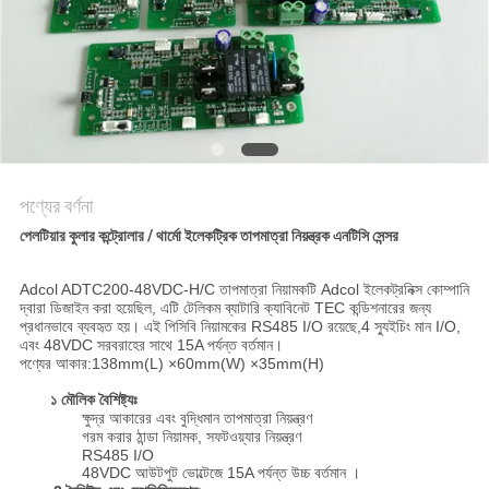
PRIVACY
POLICY
পণ্যের বর্ণনা
পেলটিয়ার কুলার কন্ট্রোলার / থার্মো ইলেকট্রিক তাপমাত্রা নিয়ন্ত্রক এনটিসি সেন্সর
Adcol ADTC200-48VDC-H/C তাপমাত্রা নিয়ামকটি Adcol ইলেকট্রনিক্স কোম্পানি
দ্বারা ডিজাইন করা হয়েছিল, এটি টেলিকম ব্যাটারি ক্যাবিনেট TEC কন্ডিশনারের জন্য
প্রধানভাবে ব্যবহৃত হয়। এই পিসিবি নিয়ামকের RS485 I/O রয়েছে,4 স্যুইচিং মান I/O,
এবং 48VDC সরবরাহের সাথে 15A পর্যন্ত বর্তমান।
পণ্যের আকার:138mm(L) ×60mm(W) ×35mm(H)
১ মৌলিক বৈশিষ্ট্যঃ
ক্ষুদ্র আকারের এবং বুদ্ধিমান তাপমাত্রা নিয়ন্ত্রণ
গরম করার ঠান্ডা নিয়ামক, সফটওয়্যার নিয়ন্ত্রণ
RS485 I/O
48VDC আউটপুট ভোল্টেজে 15A পর্যন্ত উচ্চ বর্তমান ।