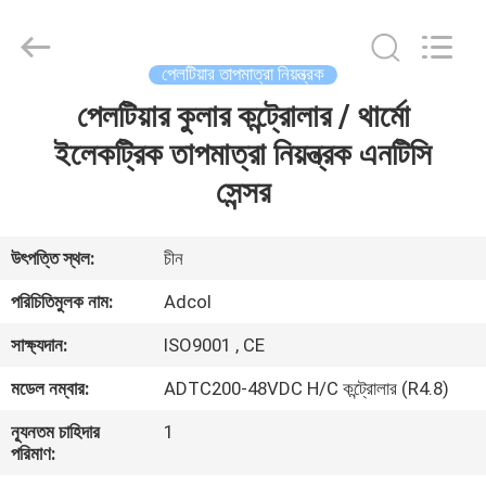
Adcol
Electronics
(Guangzhou)
Co.,
Ltd..
পেলটিয়ার তাপমাত্রা নিয়ন্ত্রক
All
Rights
Reserved.
পেলটিয়ার কুলার কন্ট্রোলার / থার্মো
বাড়ি
ইলেকট্রিক তাপমাত্রা নিয়ন্ত্রক এনটিসি
পণ্য
সেন্সর
ভিডিও
উৎপত্তি স্থল:
চীন
পরিচিতিমুলক নাম:
Adcol
আমাদের
সাক্ষ্যদান:
ISO9001 , CE
সম্পর্কে
মডেল নম্বার:
ADTC200-48VDC H/C কন্ট্রোলার (R4.8)
কারখানা
ন্যূনতম চাহিদার
1
পরিমাণ:
ভ্রমণ