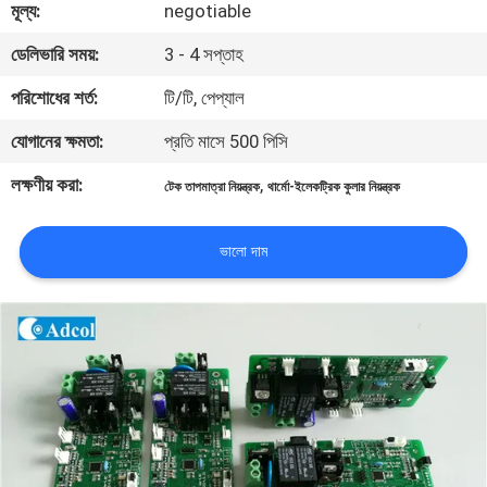
মূল্য:
negotiable
মান
ডেলিভারি সময়:
3 - 4 সপ্তাহ
নিয়ন্ত্রণ
পরিশোধের শর্ত:
টি/টি, পেপ্যাল
যোগানের ক্ষমতা:
প্রতি মাসে 500 পিসি
যোগাযোগ
লক্ষণীয় করা:
,
টেক তাপমাত্রা নিয়ন্ত্রক
থার্মো-ইলেকট্রিক কুলার নিয়ন্ত্রক
করুন
ভালো দাম
খবর
মামলা
সাইট
ম্যাপ