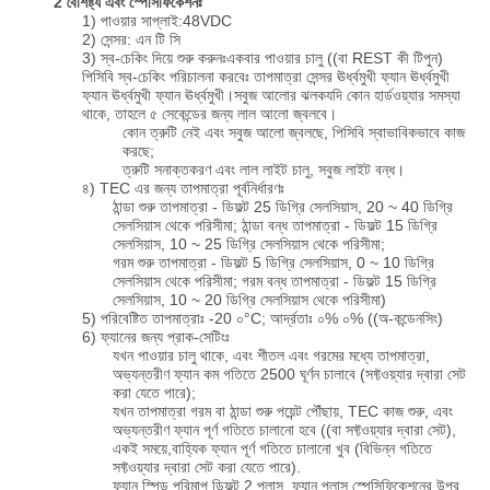
2 বৈশিষ্ট্য এবং স্পেসিফিকেশনঃ
1) পাওয়ার সাপ্লাই:48VDC
2) সেন্সর: এন টি সি
3) স্ব-চেকিং দিয়ে শুরু করুনঃএকবার পাওয়ার চালু ((বা REST কী টিপুন)
পিসিবি স্ব-চেকিং পরিচালনা করবেঃ তাপমাত্রা সেন্সর ঊর্ধ্বমুখী ফ্যান ঊর্ধ্বমুখী
ফ্যান ঊর্ধ্বমুখী ফ্যান ঊর্ধ্বমুখী।সবুজ আলোর ঝলকযদি কোন হার্ডওয়্যার সমস্যা
থাকে, তাহলে ৫ সেকেন্ডের জন্য লাল আলো জ্বলবে।
কোন ত্রুটি নেই এবং সবুজ আলো জ্বলছে, পিসিবি স্বাভাবিকভাবে কাজ
করছে;
ত্রুটি সনাক্তকরণ এবং লাল লাইট চালু, সবুজ লাইট বন্ধ।
৪) TEC এর জন্য তাপমাত্রা পূর্বনির্ধারণঃ
ঠান্ডা শুরু তাপমাত্রা - ডিফল্ট 25 ডিগ্রি সেলসিয়াস, 20 ~ 40 ডিগ্রি
সেলসিয়াস থেকে পরিসীমা; ঠান্ডা বন্ধ তাপমাত্রা - ডিফল্ট 15 ডিগ্রি
সেলসিয়াস, 10 ~ 25 ডিগ্রি সেলসিয়াস থেকে পরিসীমা;
গরম শুরু তাপমাত্রা - ডিফল্ট 5 ডিগ্রি সেলসিয়াস, 0 ~ 10 ডিগ্রি
সেলসিয়াস থেকে পরিসীমা; গরম বন্ধ তাপমাত্রা - ডিফল্ট 15 ডিগ্রি
সেলসিয়াস, 10 ~ 20 ডিগ্রি সেলসিয়াস থেকে পরিসীমা)
5) পরিবেষ্টিত তাপমাত্রাঃ -20 ০°C; আর্দ্রতাঃ ০% ০% ((অ-কন্ডেনসিং)
6) ফ্যানের জন্য প্রাক-সেটিংঃ
যখন পাওয়ার চালু থাকে, এবং শীতল এবং গরমের মধ্যে তাপমাত্রা,
অভ্যন্তরীণ ফ্যান কম গতিতে 2500 ঘূর্ণন চালাবে (সফ্টওয়্যার দ্বারা সেট
করা যেতে পারে);
যখন তাপমাত্রা গরম বা ঠান্ডা শুরু পয়েন্ট পৌঁছায়, TEC কাজ শুরু, এবং
অভ্যন্তরীণ ফ্যান পূর্ণ গতিতে চালানো হবে ((বা সফ্টওয়্যার দ্বারা সেট),
একই সময়ে,বাহ্যিক ফ্যান পূর্ণ গতিতে চালানো খুব (বিভিন্ন গতিতে
সফ্টওয়্যার দ্বারা সেট করা যেতে পারে).
ফ্যান স্পিড পরিমাপ ডিফল্ট 2 প্লাস, ফ্যান প্লাস স্পেসিফিকেশনের উপর