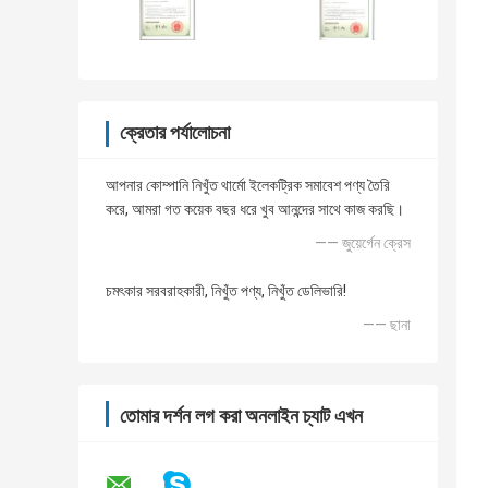
ক্রেতার পর্যালোচনা
আপনার কোম্পানি নিখুঁত থার্মো ইলেকট্রিক সমাবেশ পণ্য তৈরি
করে, আমরা গত কয়েক বছর ধরে খুব আনন্দের সাথে কাজ করছি।
—— জুয়ের্গেন ক্রেস
চমৎকার সরবরাহকারী, নিখুঁত পণ্য, নিখুঁত ডেলিভারি!
—— ছানা
তোমার দর্শন লগ করা অনলাইন চ্যাট এখন