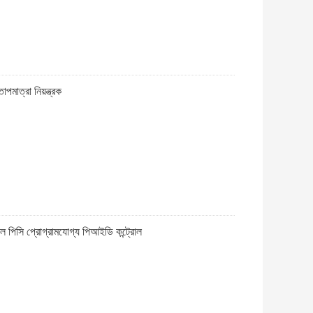
পমাত্রা নিয়ন্ত্রক
োল পিসি প্রোগ্রামযোগ্য পিআইডি কন্ট্রোল