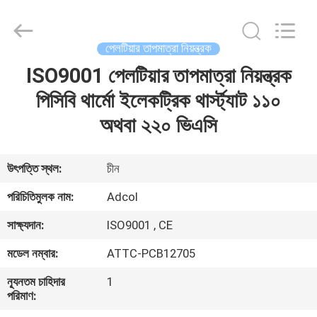
Adcol
Electronics
(Guangzhou)
Co.,
Ltd..
পেলটিয়ার তাপমাত্রা নিয়ন্ত্রক
All
Rights
Reserved.
ISO9001 পেলটিয়ার তাপমাত্রা নিয়ন্ত্রক
বাড়ি
পিসিবি থার্মো ইলেকট্রিক থার্স্ট্যাট ১১০
পণ্য
অথবা ২২০ ভিএসি
ভিডিও
উৎপত্তি স্থল:
চীন
পরিচিতিমুলক নাম:
Adcol
আমাদের
সাক্ষ্যদান:
ISO9001 , CE
সম্পর্কে
মডেল নম্বার:
ATTC-PCB12705
কারখানা
ন্যূনতম চাহিদার
1
পরিমাণ:
ভ্রমণ