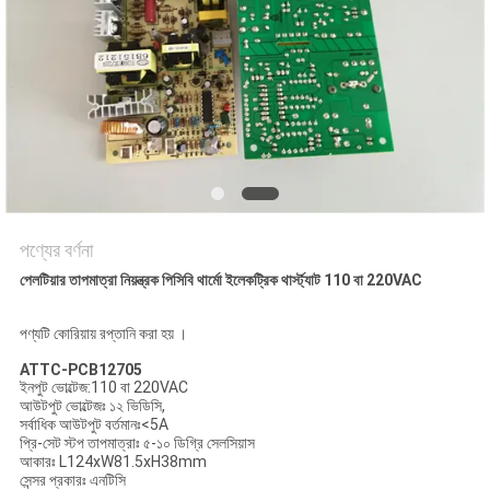
PRIVACY
POLICY
পণ্যের বর্ণনা
পেলটিয়ার তাপমাত্রা নিয়ন্ত্রক পিসিবি থার্মো ইলেকট্রিক থার্স্ট্যাট 110 বা 220VAC
পণ্যটি কোরিয়ায় রপ্তানি করা হয় ।
ATTC-PCB12705
ইনপুট ভোল্টেজ:110 বা 220VAC
আউটপুট ভোল্টেজঃ ১২ ভিডিসি,
সর্বাধিক আউটপুট বর্তমানঃ<5A
প্রি-সেট স্টপ তাপমাত্রাঃ ৫-১০ ডিগ্রি সেলসিয়াস
আকারঃ L124xW81.5xH38mm
সেন্সর প্রকারঃ এনটিসি