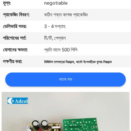
মূল্য:
negotiable
মান
প্যাকেজিং বিবরণ:
কঠিন শক্ত কাগজ প্যাকেজিং
নিয়ন্ত্রণ
ডেলিভারি সময়:
3 - 4 সপ্তাহ
পরিশোধের শর্ত:
টি/টি, পেপ্যাল
যোগাযোগ
যোগানের ক্ষমতা:
প্রতি মাসে 500 পিসি
করুন
লক্ষণীয় করা:
,
ডিজিটাল তাপমাত্রা নিয়ন্ত্রক
থার্মো-ইলেকট্রিক কুলার নিয়ন্ত্রক
খবর
ভালো দাম
মামলা
সাইট
ম্যাপ