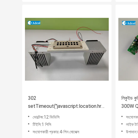
302
লিকুইড কু
setTimeout("javascript:location.href='https://www
300W Qm
50);
ভোল্টেজ:12 ভিডিসি
সংযোগকা
টিইসি:1 পিসি
লাইফ ট
সংযোগকারী প্রকার:4-পিন মোলেক্স
উপাদান:ত