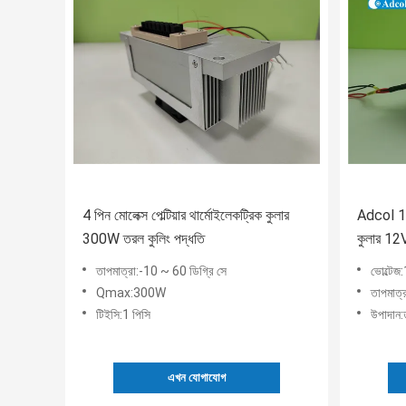
4 পিন মোলেক্স পেল্টিয়ার থার্মোইলেকট্রিক কুলার
Adcol 1pc
300W তরল কুলিং পদ্ধতি
কুলার 1
তাপমাত্রা:-10 ~ 60 ডিগ্রি সে
ভোল্টেজ
Qmax:300W
তাপমাত্
টিইসি:1 পিসি
উপাদান:ত
এখন যোগাযোগ