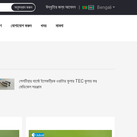
উদ্ধৃতির জন্য আবেদন
|
Bengali
অনুসন্ধান করুন
রণ
যোগাযোগ করুন
খবর
মামলা
পেলটিয়ার থার্মো ইলেকট্রিক ওয়াটার কুলার TEC কুলার ফর
মেডিকেল সরঞ্জাম