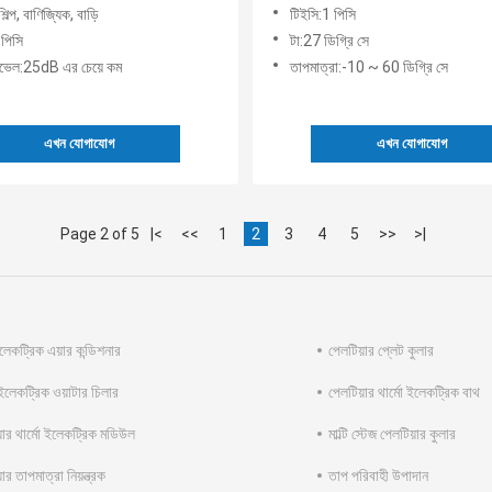
মডিউল
ল্প, বাণিজ্যিক, বাড়ি
টিইসি:1 পিসি
 পিসি
টা:27 ডিগ্রি সে
েভেল:25dB এর চেয়ে কম
তাপমাত্রা:-10 ~ 60 ডিগ্রি সে
এখন যোগাযোগ
এখন যোগাযোগ
Page 2 of 5
|<
<<
1
2
3
4
5
>>
>|
ইলেকট্রিক এয়ার কন্ডিশনার
পেলটিয়ার প্লেট কুলার
-ইলেকট্রিক ওয়াটার চিলার
পেলটিয়ার থার্মো ইলেকট্রিক বাথ
়ার থার্মো ইলেকট্রিক মডিউল
মাল্টি স্টেজ পেলটিয়ার কুলার
ার তাপমাত্রা নিয়ন্ত্রক
তাপ পরিবাহী উপাদান