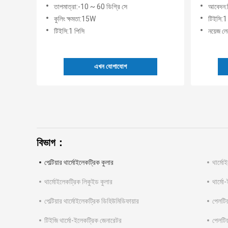
তাপমাত্রা:-10 ~ 60 ডিগ্রি সে
আবেদন:শি
কুলিং ক্ষমতা:15W
টিইসি:1
টিইসি:1 পিসি
নয়েজ ল
এখন যোগাযোগ
বিভাগ：
পেল্টিয়ার থার্মোইলেকট্রিক কুলার
থার্মো
থার্মোইলেকট্রিক লিকুইড কুলার
থার্মো
পেল্টিয়ার থার্মোইলেকট্রিক ডিহিউমিডিফায়ার
পেলটিয
টিইজি থার্মো-ইলেকট্রিক জেনারেটর
পেলটিয়