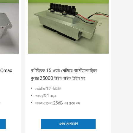
িট Qmax
বাণিজ্যিক 15 ওয়াট পেল্টিয়ার থার্মোইলেকট্রিক
কুলার 25000 টাইম লাইফ টাইম সহ
ভোল্টেজ:12 ভিডিসি
ওয়ারেন্টি:1 বছর
র
নয়েজ লেভেল:25dB এর চেয়ে কম
এখন যোগাযোগ