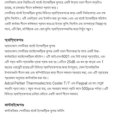
সেলসিয়াস থেকে নিয়মিতএই থার্মো-ইলেকট্রিক কুলারে একটি উন্নত তরল শীতল পদ্ধতিও
রয়েছে, যা চমৎকার শীতল কর্মক্ষমতা প্রদান করে।
পেলটিয়ার থার্মো ইলেকট্রিক কুলার বিভিন্ন অ্যাপ্লিকেশনের জন্য একটি নির্ভরযোগ্য এবং দক্ষ
কুলিং সিস্টেম। এটি একত্রিত এবং ইনস্টল করা খুব সহজ।এবং এর থার্মো ইলেকট্রিক মডিউল
একটি কার্যকর শীতল কর্মক্ষমতা প্রদান করেএর উন্নত কুলিং সিস্টেম এবং তাপমাত্রা নিয়ন্ত্রণের
সাথে, এটি শিল্প, বাণিজ্যিক এবং হোম কুলিং অ্যাপ্লিকেশনগুলির জন্য নিখুঁত পছন্দ।
অ্যাপ্লিকেশনঃ
অ্যাডকোল পেলটিয়ার থার্মো-ইলেকট্রিক কুলার
অ্যাডকোল পেলটিয়ার থার্মোলেকট্রিক কুলার একটি তরল শীতলকরণের সাথে একটি উচ্চ-
কার্যকারিতা থার্মোলেকট্রিক মডিউল। এটি আইএসও9001 এবং সিই দ্বারা প্রত্যয়িত, এবং
এটি শক্ত কার্টন প্যাকেজিং দ্বারা প্যাক করা হয়।এটিতে 25dB এর কম শব্দ মাত্রা এবং 1
বছরের ওয়ারেন্টি রয়েছেএটি বিভিন্ন অ্যাপ্লিকেশনের জন্য উপযুক্ত, যেমন ইলেকট্রনিক
উপাদানগুলি শীতল করা এবং কম্পিউটারের জন্য শীতল সমাধান সরবরাহ করা, এবং এটি গ্রাহকের
প্রয়োজন অনুসারে কাস্টমাইজ করা যায়।
Adcol Peltier Thermoelectric Cooler T/T এবং Paypal এর মত পেমেন্ট
পদ্ধতি গ্রহণ করে। নমুনা পাওয়া যায়, এবং সরবরাহ ক্ষমতা প্রতি মাসে 500pcs পর্যন্ত।এটি
বিভিন্ন অ্যাপ্লিকেশনের চাহিদা মেটাতে একটি আদর্শ শীতল সমাধান.
কাস্টমাইজেশনঃ
কাস্টমাইজড পেলটিয়ার থার্মো ইলেকট্রিক কুলার সার্ভিস