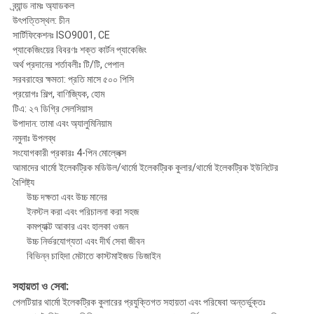
ব্র্যান্ড নামঃ অ্যাডকল
উৎপত্তিস্থল: চীন
সার্টিফিকেশনঃ ISO9001, CE
প্যাকেজিংয়ের বিবরণঃ শক্ত কার্টন প্যাকেজিং
অর্থ প্রদানের শর্তাবলীঃ টি/টি, পেপাল
সরবরাহের ক্ষমতা: প্রতি মাসে ৫০০ পিসি
প্রয়োগঃ শিল্প, বাণিজ্যিক, হোম
টিএ: ২৭ ডিগ্রি সেলসিয়াস
উপাদান: তামা এবং অ্যালুমিনিয়াম
নমুনাঃ উপলব্ধ
সংযোগকারী প্রকারঃ 4-পিন মোল্লেক্স
আমাদের থার্মো ইলেকট্রিক মডিউল/থার্মো ইলেকট্রিক কুলার/থার্মো ইলেকট্রিক ইউনিটের
বৈশিষ্ট্য
উচ্চ দক্ষতা এবং উচ্চ মানের
ইনস্টল করা এবং পরিচালনা করা সহজ
কমপ্যাক্ট আকার এবং হালকা ওজন
উচ্চ নির্ভরযোগ্যতা এবং দীর্ঘ সেবা জীবন
বিভিন্ন চাহিদা মেটাতে কাস্টমাইজড ডিজাইন
সহায়তা ও সেবা:
পেলটিয়ার থার্মো ইলেকট্রিক কুলারের প্রযুক্তিগত সহায়তা এবং পরিষেবা অন্তর্ভুক্তঃ