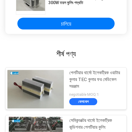
300W তরল কুলিং পদ্ধতি
চালিয়ে
শীর্ষ পণ্য
পেলটিয়ার থার্মো ইলেকট্রিক ওয়াটার
কুলার TEC কুলার ফর মেডিকেল
সরঞ্জাম
negotiable MOQ:1
যোগাযোগ
সেমিকন্ডাক্টর থার্মো ইলেকট্রিক
কন্ডিশনার পেলটিয়ার কুলিং