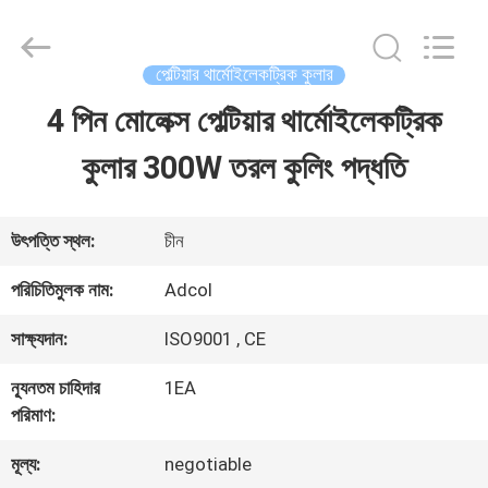
Adcol
Electronics
(Guangzhou)
Co.,
পেল্টিয়ার থার্মোইলেকট্রিক কুলার
Ltd..
All
4 পিন মোলেক্স পেল্টিয়ার থার্মোইলেকট্রিক
বাড়ি
Rights
Reserved.
কুলার 300W তরল কুলিং পদ্ধতি
পণ্য
উৎপত্তি স্থল:
চীন
ভিডিও
পরিচিতিমুলক নাম:
Adcol
সাক্ষ্যদান:
ISO9001 , CE
আমাদের
ন্যূনতম চাহিদার
1EA
সম্পর্কে
পরিমাণ:
মূল্য:
negotiable
কারখানা