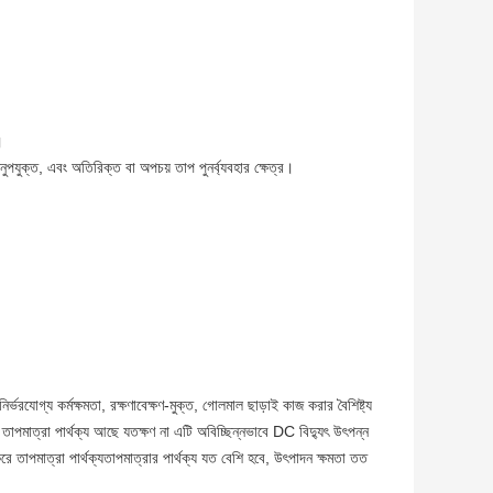
।
নুপযুক্ত, এবং অতিরিক্ত বা অপচয় তাপ পুনর্ব্যবহার ক্ষেত্র।
যোগ্য কর্মক্ষমতা, রক্ষণাবেক্ষণ-মুক্ত, গোলমাল ছাড়াই কাজ করার বৈশিষ্ট্য
তাপমাত্রা পার্থক্য আছে যতক্ষণ না এটি অবিচ্ছিন্নভাবে DC বিদ্যুৎ উৎপন্ন
তাপমাত্রা পার্থক্যতাপমাত্রার পার্থক্য যত বেশি হবে, উৎপাদন ক্ষমতা তত