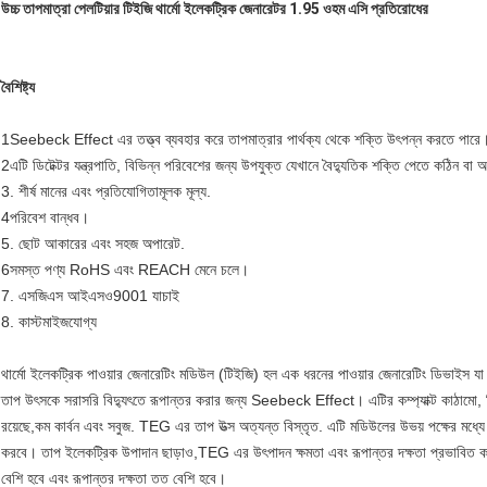
উচ্চ তাপমাত্রা পেলটিয়ার টিইজি থার্মো ইলেকট্রিক জেনারেটর 1.95 ওহম এসি প্রতিরোধের
বৈশিষ্ট্য
1Seebeck Effect এর তত্ত্ব ব্যবহার করে তাপমাত্রার পার্থক্য থেকে শক্তি উৎপন্ন করতে পারে
2এটি ডিটেক্টর যন্ত্রপাতি, বিভিন্ন পরিবেশের জন্য উপযুক্ত যেখানে বৈদ্যুতিক শক্তি পেতে কঠিন বা অ
3. শীর্ষ মানের এবং প্রতিযোগিতামূলক মূল্য.
4পরিবেশ বান্ধব।
5. ছোট আকারের এবং সহজ অপারেট.
6সমস্ত পণ্য RoHS এবং REACH মেনে চলে।
7. এসজিএস আইএসও9001 যাচাই
8. কাস্টমাইজযোগ্য
থার্মো ইলেকট্রিক পাওয়ার জেনারেটিং মডিউল (টিইজি) হল এক ধরনের পাওয়ার জেনারেটিং ডিভাইস যা
তাপ উৎসকে সরাসরি বিদ্যুৎতে রূপান্তর করার জন্য Seebeck Effect। এটির কম্প্যাক্ট কাঠামো, নির্ভর
রয়েছে,কম কার্বন এবং সবুজ. TEG এর তাপ উত্স অত্যন্ত বিস্তৃত. এটি মডিউলের উভয় পক্ষের মধ্যে 
করবে। তাপ ইলেকট্রিক উপাদান ছাড়াও,TEG এর উৎপাদন ক্ষমতা এবং রূপান্তর দক্ষতা প্রভাবিত করে 
বেশি হবে এবং রূপান্তর দক্ষতা তত বেশি হবে।