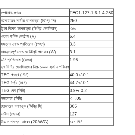
স্পেসিফিকেশনঃ
TEG1-127-1.6-1.4-250
হটসাইডের সর্বোচ্চ তাপমাত্রা (ডিগ্রি সি)
250
ঠান্ডা দিকের তাপমাত্রা (ডিগ্রি সেলসিয়াস)
<৫০
ওপেন সার্কিট ভোল্টেজ (V)
6.4
সমতুল্য লোড প্রতিরোধ ((ওহম)
3.3
সামঞ্জস্যপূর্ণ লোড আউটপুট পাওয়ার (W)
3.1
এসি প্রতিরোধ ((ওহম)
1.95
২৭ ডিগ্রি সেলসিয়াসের নিচে ১০০০ হার্জ এ পরিমাপ
TEG প্রস্থ (মিমি)
40.0+/-0.1
TEG দৈর্ঘ্য (মিমি)
44.7+/-0.1
TEG বেধ (মিমি)
3.9+/-0.2
সমতলতা (মিমি)
<=০05
সোল্ডারের গলনাঙ্ক (ডিগ্রি সি)
305
ডাইস (জোড়া)
127
উচ্চ তাপমাত্রা তারের (20AWG)
১৫০ মিমি