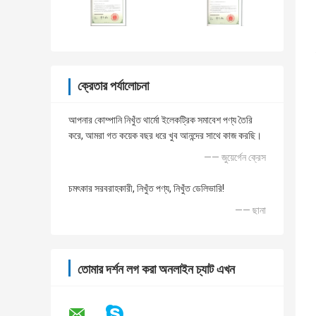
ক্রেতার পর্যালোচনা
আপনার কোম্পানি নিখুঁত থার্মো ইলেকট্রিক সমাবেশ পণ্য তৈরি
করে, আমরা গত কয়েক বছর ধরে খুব আনন্দের সাথে কাজ করছি।
—— জুয়ের্গেন ক্রেস
চমৎকার সরবরাহকারী, নিখুঁত পণ্য, নিখুঁত ডেলিভারি!
—— ছানা
তোমার দর্শন লগ করা অনলাইন চ্যাট এখন