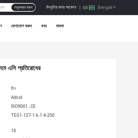
উদ্ধৃতির জন্য আবেদন
|
Bengali
অনুসন্ধান করুন
রণ
যোগাযোগ করুন
খবর
মামলা
 ওহম এসি প্রতিরোধের
চীন
Adcol
ISO9001 , CE
TEG1-127-1.6-1.4-250
10