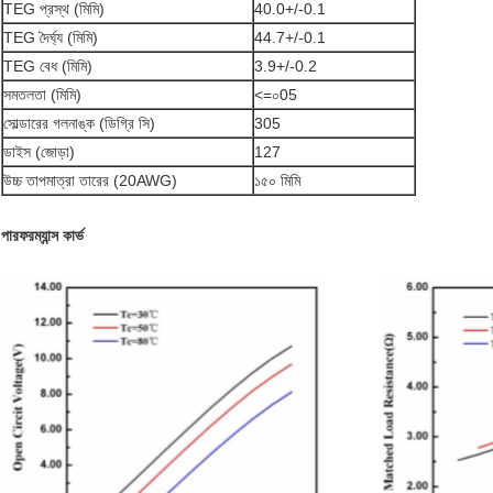
TEG প্রস্থ (মিমি)
40.0+/-0.1
TEG দৈর্ঘ্য (মিমি)
44.7+/-0.1
TEG বেধ (মিমি)
3.9+/-0.2
সমতলতা (মিমি)
<=০05
সোল্ডারের গলনাঙ্ক (ডিগ্রি সি)
305
ডাইস (জোড়া)
127
উচ্চ তাপমাত্রা তারের (20AWG)
১৫০ মিমি
পারফরম্যান্স কার্ভ