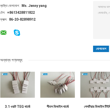
ব্যক্তি যোগাযোগ:
Ms. Jenny yang
টেল:
+8613428811822
ফ্যাক্স:
86-20-82898912
অন্যান্য পণ্যসমূহ
3.1 ওয়াট TEG থার্মো
শীতল ডিভাইস থার্মো
পেলটিয়ার ডিভাইস টিইজ