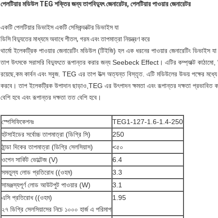
পেলটিয়ার মডিউল TEG শক্তির জন্য তাপবিদ্যুৎ জেনারেটর, পেলটিয়ার পাওয়ার জেনারেটর
একটি পেলটিয়ার ডিভাইস একটি সেমিকন্ডাক্টর ডিভাইস যা
ডিসি বিদ্যুতের মাধ্যমে অবাধে শীতল, গরম এবং তাপমাত্রা নিয়ন্ত্রণ করে
থার্মো ইলেকট্রিক পাওয়ার জেনারেটিং মডিউল (টিইজি) হল এক ধরনের পাওয়ার জেনারেটিং ডিভাইস যা
তাপ উৎসকে সরাসরি বিদ্যুৎতে রূপান্তর করার জন্য Seebeck Effect। এটির কম্প্যাক্ট কাঠামো, নির্ভর
রয়েছে,কম কার্বন এবং সবুজ. TEG এর তাপ উত্স অত্যন্ত বিস্তৃত. এটি মডিউলের উভয় পক্ষের মধ্যে 
করবে। তাপ ইলেকট্রিক উপাদান ছাড়াও,TEG এর উৎপাদন ক্ষমতা এবং রূপান্তর দক্ষতা প্রভাবিত করে 
বেশি হবে এবং রূপান্তর দক্ষতা তত বেশি হবে।
স্পেসিফিকেশনঃ
TEG1-127-1.6-1.4-250
হটসাইডের সর্বোচ্চ তাপমাত্রা (ডিগ্রি সি)
250
ঠান্ডা দিকের তাপমাত্রা (ডিগ্রি সেলসিয়াস)
<৫০
ওপেন সার্কিট ভোল্টেজ (V)
6.4
সমতুল্য লোড প্রতিরোধ ((ওহম)
3.3
সামঞ্জস্যপূর্ণ লোড আউটপুট পাওয়ার (W)
3.1
এসি প্রতিরোধ ((ওহম)
1.95
২৭ ডিগ্রি সেলসিয়াসের নিচে ১০০০ হার্জ এ পরিমাপ