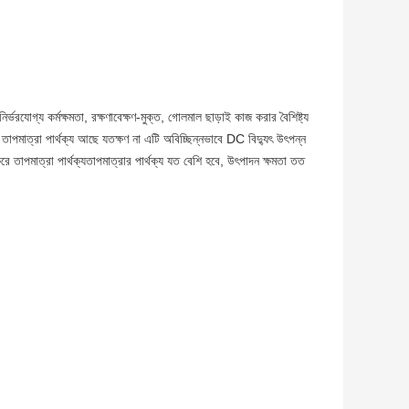
যোগ্য কর্মক্ষমতা, রক্ষণাবেক্ষণ-মুক্ত, গোলমাল ছাড়াই কাজ করার বৈশিষ্ট্য
তাপমাত্রা পার্থক্য আছে যতক্ষণ না এটি অবিচ্ছিন্নভাবে DC বিদ্যুৎ উৎপন্ন
তাপমাত্রা পার্থক্যতাপমাত্রার পার্থক্য যত বেশি হবে, উৎপাদন ক্ষমতা তত