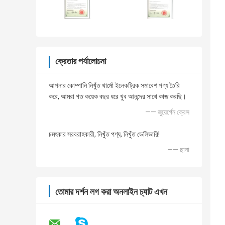
ক্রেতার পর্যালোচনা
আপনার কোম্পানি নিখুঁত থার্মো ইলেকট্রিক সমাবেশ পণ্য তৈরি
করে, আমরা গত কয়েক বছর ধরে খুব আনন্দের সাথে কাজ করছি।
—— জুয়ের্গেন ক্রেস
চমৎকার সরবরাহকারী, নিখুঁত পণ্য, নিখুঁত ডেলিভারি!
—— ছানা
তোমার দর্শন লগ করা অনলাইন চ্যাট এখন