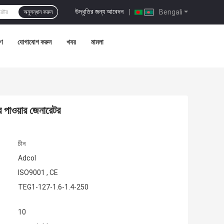
উদ্ধৃতির জন্য আবেদন
|
Bengali
অনুসন্ধান করুন
রণ
যোগাযোগ করুন
খবর
মামলা
 পাওয়ার জেনারেটর
চীন
Adcol
ISO9001 , CE
TEG1-127-1.6-1.4-250
10