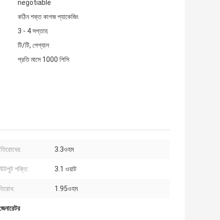
negotiable
কঠিন শক্ত কাগজ প্যাকেজিং
3 - 4 সপ্তাহ
টি/টি, পেপ্যাল
প্রতি মাসে 1000 পিসি
রতিরোধের:
3.3ওহম
টপুট শক্তি:
3.1 ওয়াট
তিরোধ:
1.95ওহম
 জেনারেটর