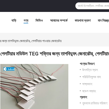
বাড়ি
পণ্য
ভিডিও
আমাদের সম্পর্কে
কারখানা ভ্রমণ
মান নিয়ন্ত্
জন্য তাপবিদ্যুৎ জেনারেটর, পেলটিয়ার পাওয়ার জেনারেটর
পেলটিয়ার মডিউল TEG শক্তির জন্য তাপবিদ্যুৎ জেনারেটর, পেলটিয়ার
পণ্যের বিবরণ:
উৎপত্তি স্থল:
পরিচিতিমুলক নাম:
সাক্ষ্যদান:
মডেল নম্বার:
প্রদান:
ন্যূনতম চাহিদার পরিমাণ: