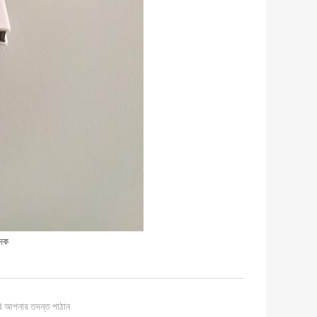
াদক
ি আপনার তদন্ত পাঠান