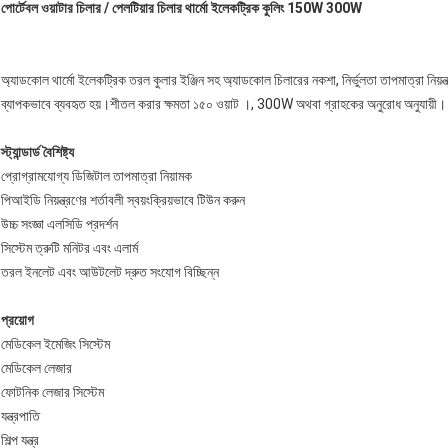
পোর্টেবল ওয়াটার চিলার / পেলটিয়ার চিলার থার্মো ইলেকট্রিক কুলিং 150W 300W
অ্যাডকোল থার্মো ইলেকট্রিক তরল কুলার ইঞ্জিন সহ অ্যাডকোল চিলারের নকশা, নির্ভুলতা তাপমাত্রা নিয়ন্ত্রণ
ব্যাপকভাবে ব্যবহৃত হয়।শীতল করার ক্ষমতা ১৫০ ওয়াট ।, 300W অথবা গ্রাহকের অনুরোধ অনুযায়ী।
স্ট্যান্ডার্ড বৈশিষ্ট্য
প্রোগ্রামযোগ্য ডিজিটাল তাপমাত্রা নিয়ামক
পিআইডি নিয়ন্ত্রণের শর্তাবলী স্বয়ংক্রিয়ভাবে টিউন করুন
উচ্চ সংজ্ঞা এলসিডি প্রদর্শন
সিস্টেম ত্রুটি মনিটর এবং এলার্ম
তরল ইনলেট এবং আউটলেট দ্রুত সংযোগ বিচ্ছিন্ন
প্রয়োগ
মেডিকেল ইমেজিং সিস্টেম
মেডিকেল লেজার
ফোটনিক লেজার সিস্টেম
যন্ত্রপাতি
শিল্প যন্ত্র