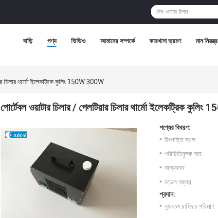
বাড়ি
পণ্য
ভিডিও
আমাদের সম্পর্কে
কারখানা ভ্রমণ
মান নিয়ন্ত্
য়ার চিলার থার্মো ইলেকট্রিক কুলিং 150W 300W
পোর্টেবল ওয়াটার চিলার / পেলটিয়ার চিলার থার্মো ইলেকট্রিক কুল
পণ্যের বিবরণ:
উৎপত্তি স্থল:
পরিচিতিমুলক নাম:
সাক্ষ্যদান:
মডেল নম্বার:
প্রদান:
ন্যূনতম চাহিদার পরিমাণ: