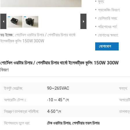
মূল্য:
প্যাকেজিং বিবরণ:
ডেলিভারি সময়:
পরিশোধের শর্ত:
বড় ইমেজ :
পোর্টেবল ওয়াটার চিলার / পেলটিয়ার চিলার থার্মো
যোগানের ক্ষমতা:
ইলেকট্রিক কুলিং 150W 300W
যোগাযোগ
পোর্টেবল ওয়াটার চিলার / পেলটিয়ার চিলার থার্মো ইলেকট্রিক কুলিং 150W 300W
বিবরণ
ইনপুট ভোল্টেজ:
90~265VAC
ঘনত্ব:
অপারেটিং টেম্প।:
-10 ~ 45 ° সে
অপারেটিং
নিয়ন্ত্রণ তাপমাত্রা পরিসীমা:
4-50 °সে
তাপমাত্র
বিশেষভাবে তুলে ধরা:
টেক ওয়াটার চিলার
,
পেলটিয়ার তরল চিলার