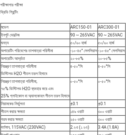
পরীক্ষাগার পরীক্ষা
থ্রিডি প্রিন্টিং
মডেল
ARC150-01
ARC300-01
ইনপুট ভোল্টেজ
90 ~ 265VAC
90 ~ 265VAC
ঘনত্ব
৫০/৬০ হার্জ
৫০/৬০ হার্জ
অপারেটিং পরিবেশের তাপমাত্রা পরিসীমা
-১০-৪৫° সেলসিয়াস
-১০-৪৫° সেলসিয়াস
অপারেটিং আর্দ্রতা
২০-৮৫%
২০-৮৫%
নিয়ন্ত্রণ তাপমাত্রা পরিসীমা
৪-৫০°সি
৪-৫০°সি
ডিস্টিলড H2O শীতল তরল হিসাবে
নিয়ন্ত্রণ তাপমাত্রা পরিসীমা,
০-৫০°সি
০-৫০°সি
৭৫% ডিস্টিলড H2O ব্যবহার করে এবং
25% গ্লাইকোল বা অ্যালকোহল শীতল তরল হিসাবে
নিয়ামকের নির্ভুলতা
±0.1
±0.1
শীতল করার ক্ষমতা
১৪৯ ওয়াট
৩০০ ওয়াট
গরম করার ক্ষমতা
২৫০ ওয়াট
৩০০ ওয়াট
বর্তমান, 115VAC (230VAC)
2.২এ (১.২এ)
3.4A (1.8A)