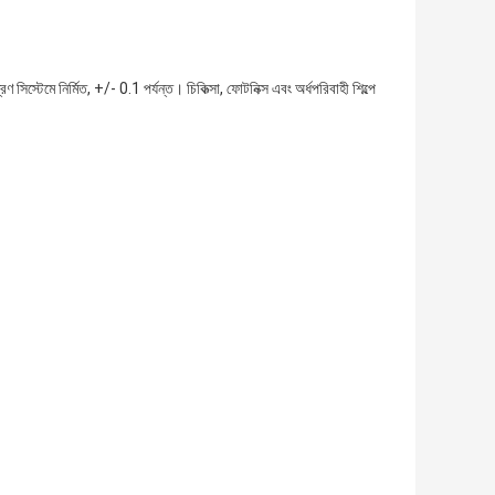
 সিস্টেমে নির্মিত, +/- 0.1 পর্যন্ত। চিকিত্সা, ফোটনিক্স এবং অর্ধপরিবাহী শিল্পে