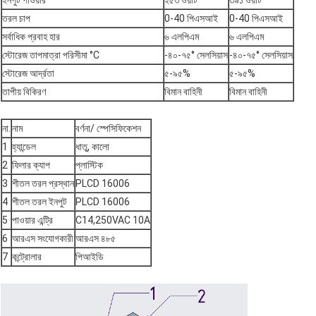
ইনপুট পাওয়ার
২৫৩ ওয়াট
৩৯১ ওয়াট
তরল চাপ
0-40 পিএসআই
0-40 পিএসআই
সর্বাধিক প্রবাহ হার
৬ এলপিএম
৬ এলপিএম
স্টোরেজ তাপমাত্রা পরিসীমা °C
-৪০-৭৫° সেলসিয়াস
-৪০-৭৫° সেলসিয়াস
স্টোরেজ আর্দ্রতা
৫-৯৫%
৫-৯৫%
তাপীয় বিকিরণ
বিমান বাহিনী
বিমান বাহিনী
না.
নাম
বর্ণনা/ স্পেসিফিকেশন
1
হ্যান্ডেল
ধাতু, কালো
2
ফিলার ক্যাপ
প্লাস্টিক
3
শীতল তরল প্রস্থান
PLCD 16006
4
শীতল তরল ইনপুট
PLCD 16006
5
পাওয়ার এন্ট্রি
C14,250VAC 10A
6
আরএস সংযোগকারী
আরএস ৪৮৫
7
কন্ট্রোলার
পিআইডি