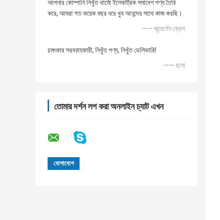
আপনার কোম্পানি নিখুঁত থার্মো ইলেকট্রিক সমাবেশ পণ্য তৈরি
করে, আমরা গত কয়েক বছর ধরে খুব আনন্দের সাথে কাজ করছি।
—— জুয়ের্গেন ক্রেস
চমৎকার সরবরাহকারী, নিখুঁত পণ্য, নিখুঁত ডেলিভারি!
—— ছানা
তোমার দর্শন লগ করা অনলাইন চ্যাট এখন