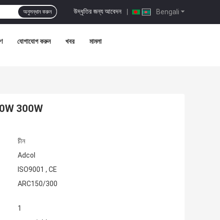
উদ্ধৃতির জন্য আবেদন
|
Bengali
অনুসন্ধান করুন
রণ
যোগাযোগ করুন
খবর
মামলা
িং 150W 300W
চীন
Adcol
ISO9001 , CE
ARC150/300
1