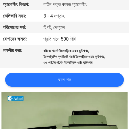
প্যাকেজিং বিবরণ:
কঠিন শক্ত কাগজ প্যাকেজিং
মান
ডেলিভারি সময়:
3 - 4 সপ্তাহ
নিয়ন্ত্রণ
পরিশোধের শর্ত:
টি/টি, পেপ্যাল
যোগানের ক্ষমতা:
প্রতি মাসে 500 পিসি
যোগাযোগ
লক্ষণীয় করা:
,
বাইরের থার্মো-ইলেকট্রিক এয়ার কন্ডিশনার
করুন
,
ইলেকট্রনিক ক্যাবিনেট থার্মো ইলেকট্রিক এয়ার কন্ডিশনার
৩৫ ওয়াটের থার্মো-ইলেকট্রিক এয়ার কন্ডিশনার
খবর
ভালো দাম
মামলা
সাইট
ম্যাপ