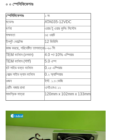
০ ০ স্পেসিফিকেশনঃ
স্পেসিফিকেশনঃ
১ নং
মডেলঃ
ATA035-12VDC
বর্ণনা
এয়ার টু এয়ার কুলিং সিস্টেম
সক্ষমতা
৩৫ ওয়াট
ইনপুট ভোল্টেজ
12 ভিডিসি
কাজ করছে, পরিবেষ্টিত তাপমাত্রা
০-৬০ ̊সি
TEM বর্তমান (চলমান)
4.0 +/-10% এম্পিয়ার
TEM বর্তমান (স্টার্ট)
5.0 এম্প
হট সাইড ভক্ত বর্তমান
0.২৫ এম্পিয়ার
কোল্ড সাইড ভ্যান বর্তমান
0.২ অ্যাম্পিয়ার
ওজন
ইস্ট. ১.৩ কেজি
রেটিং বজায় রাখা
এনইএমএ ১২
সামগ্রিক মাত্রা
120mm x 102mm x 133mm