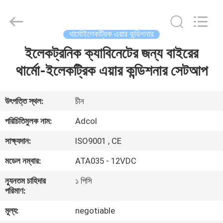
Adcol
Electronics
(Guangzhou)
Co.,
Ltd..
থার্মোইলেকট্রিক এয়ার কন্ডিশনার
All
Rights
Reserved.
ইলেকট্রনিক ক্যাবিনেটের জন্য বাইরের
বাড়ি
থার্মো-ইলেকট্রিক এয়ার কন্ডিশনার সেটআপ
পণ্য
উৎপত্তি স্থল:
চীন
ভিডিও
পরিচিতিমুলক নাম:
Adcol
সাক্ষ্যদান:
ISO9001 , CE
আমাদের
মডেল নম্বার:
ATA035 - 12VDC
সম্পর্কে
ন্যূনতম চাহিদার
১ পিসি
পরিমাণ:
কারখানা
মূল্য:
negotiable
ভ্রমণ