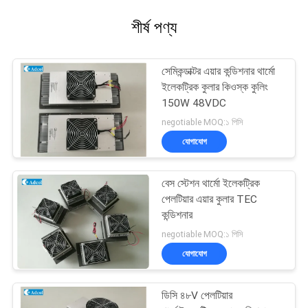
শীর্ষ পণ্য
সেমিকন্ডাক্টর এয়ার কন্ডিশনার থার্মো
ইলেকট্রিক কুলার কিওস্ক কুলিং
150W 48VDC
negotiable MOQ:১ পিসি
যোগাযোগ
বেস স্টেশন থার্মো ইলেকট্রিক
পেলটিয়ার এয়ার কুলার TEC
কন্ডিশনার
negotiable MOQ:১ পিসি
যোগাযোগ
ডিসি ৪৮V পেলটিয়ার