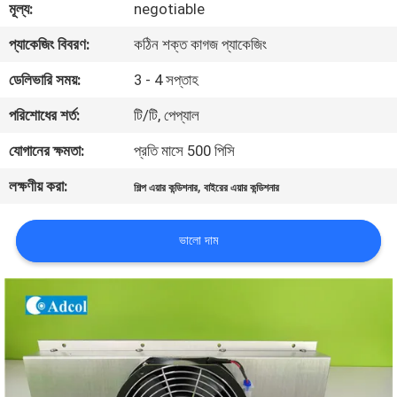
মূল্য:
negotiable
মান
প্যাকেজিং বিবরণ:
কঠিন শক্ত কাগজ প্যাকেজিং
নিয়ন্ত্রণ
ডেলিভারি সময়:
3 - 4 সপ্তাহ
পরিশোধের শর্ত:
টি/টি, পেপ্যাল
যোগাযোগ
যোগানের ক্ষমতা:
প্রতি মাসে 500 পিসি
করুন
লক্ষণীয় করা:
,
শিল্প এয়ার কন্ডিশনার
বাইরের এয়ার কন্ডিশনার
খবর
ভালো দাম
মামলা
সাইট
ম্যাপ