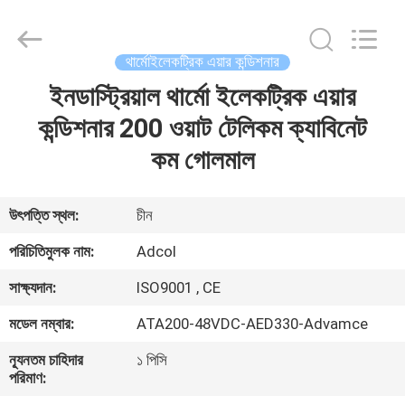
Adcol
Electronics
(Guangzhou)
Co.,
Ltd..
থার্মোইলেকট্রিক এয়ার কন্ডিশনার
All
Rights
Reserved.
ইনডাস্ট্রিয়াল থার্মো ইলেকট্রিক এয়ার
বাড়ি
কন্ডিশনার 200 ওয়াট টেলিকম ক্যাবিনেট
পণ্য
কম গোলমাল
ভিডিও
উৎপত্তি স্থল:
চীন
পরিচিতিমুলক নাম:
Adcol
আমাদের
সাক্ষ্যদান:
ISO9001 , CE
সম্পর্কে
মডেল নম্বার:
ATA200-48VDC-AED330-Advamce
কারখানা
ন্যূনতম চাহিদার
১ পিসি
পরিমাণ:
ভ্রমণ