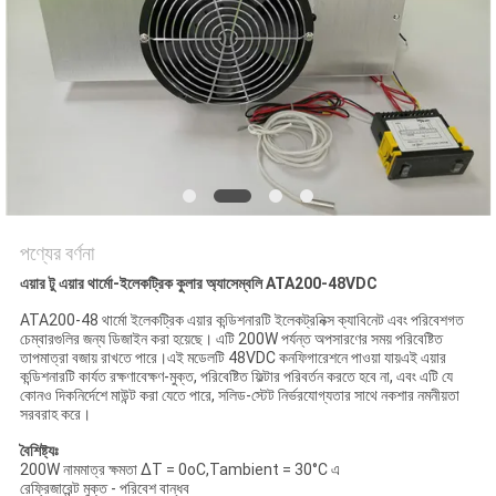
PRIVACY
POLICY
পণ্যের বর্ণনা
এয়ার টু এয়ার থার্মো-ইলেকট্রিক কুলার অ্যাসেম্বলি ATA200-48VDC
ATA200-48 থার্মো ইলেকট্রিক এয়ার কন্ডিশনারটি ইলেকট্রনিক্স ক্যাবিনেট এবং পরিবেশগত
চেম্বারগুলির জন্য ডিজাইন করা হয়েছে। এটি 200W পর্যন্ত অপসারণের সময় পরিবেষ্টিত
তাপমাত্রা বজায় রাখতে পারে।এই মডেলটি 48VDC কনফিগারেশনে পাওয়া যায়এই এয়ার
কন্ডিশনারটি কার্যত রক্ষণাবেক্ষণ-মুক্ত, পরিবেষ্টিত ফিল্টার পরিবর্তন করতে হবে না, এবং এটি যে
কোনও দিকনির্দেশে মাউন্ট করা যেতে পারে, সলিড-স্টেট নির্ভরযোগ্যতার সাথে নকশার নমনীয়তা
সরবরাহ করে।
বৈশিষ্ট্যঃ
200W নামমাত্র ক্ষমতা ΔT = 0oC,Tambient = 30°C এ
রেফ্রিজারেন্ট মুক্ত - পরিবেশ বান্ধব