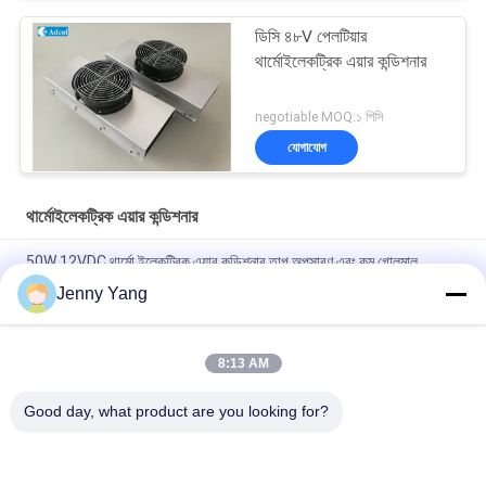
ডিসি ৪৮V পেলটিয়ার
থার্মোইলেকট্রিক এয়ার কন্ডিশনার
negotiable MOQ:১ পিসি
যোগাযোগ
থার্মোইলেকট্রিক এয়ার কন্ডিশনার
50W 12VDC থার্মো ইলেকট্রিক এয়ার কন্ডিশনার তাপ অপসারণ এবং কম গোলমাল
অপারেশন সঙ্গে বহিরঙ্গন এবং অভ্যন্তরীণ কিওস্ক জন্য ডিজাইন
Jenny Yang
কমপ্যাক্ট ডিজাইন এবং সলিড স্টেট অপারেশন সহ 200W 48VDC থার্মো ইলেকট্রিক এয়ার
কুলার আউটডোর ব্যাটারি ক্যাবিনেট কুলিং সমাধানের জন্য আদর্শ
8:13 AM
ইলেকট্রনিক ক্যাবিনেটের জন্য বায়ু থেকে বায়ু কুলার সমাবেশ
Good day, what product are you looking for?
সব