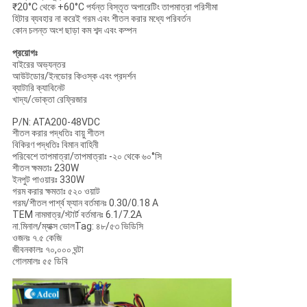
₹20°C থেকে +60°C পর্যন্ত বিস্তৃত অপারেটিং তাপমাত্রা পরিসীমা
হিটার ব্যবহার না করেই গরম এবং শীতল করার মধ্যে পরিবর্তন
কোন চলন্ত অংশ ছাড়া কম শব্দ এবং কম্পন
প্রয়োগঃ
বাইরের অভ্যন্তর
আউটডোর/ইনডোর কিওস্ক এবং প্রদর্শন
ব্যাটারি ক্যাবিনেট
খাদ্য/ভোক্তা রেফ্রিজার
P/N: ATA200-48VDC
শীতল করার পদ্ধতিঃ বায়ু শীতল
বিকিরণ পদ্ধতিঃ বিমান বাহিনী
পরিবেশে তাপমাত্রা/তাপমাত্রাঃ -২০ থেকে ৬০°সি
শীতল ক্ষমতাঃ 230W
ইনপুট পাওয়ারঃ 330W
গরম করার ক্ষমতাঃ ৫২০ ওয়াট
গরম/শীতল পার্শ্ব ফ্যান বর্তমানঃ 0.30/0.18 A
TEM নামমাত্র/স্টার্ট বর্তমানঃ 6.1/7.2A
না.
মিনাল/ম্যাক্স ভোল
Tag: ৪৮/৫৩ ভিডিসি
ওজনঃ ৭.৫ কেজি
জীবনকালঃ ৭০,০০০ ঘন্টা
গোলমালঃ ৫৫ ডিবি