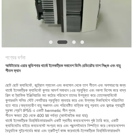
PRIVACY
POLICY
পণ্যের বর্ণনা
আউটডোর এয়ার কন্ডিশনার থার্মো ইলেকট্রিক সমাবেশ ডিসি রেডিয়েটর তাপ সিঙ্ক এবং বায়ু
শীতল ফ্যান
ছোট ছোট ক্যাবিনেট, কন্ট্রোল প্যানেল এবং কনসোল থেকে তাপ শীতল এবং অপসারণের জন্য
থার্মো ইলেকট্রিক ক্যাবিনেট কুলার আদর্শ সমাধান।এর প্রযুক্তি এবং নকশা বিশেষ করে খাদ্য
শিল্প বা ট্রাফিক ইঞ্জিনিয়ারিং মত কঠোর পরিবেশে তাদের উপযুক্ত করে তোলেক্যাবিনেট
কুলারগুলি সলিড স্টেট পেলটিয়ার প্রযুক্তি ব্যবহার করে এবং উল্লম্ব দিকনির্দেশে পরিচালিত
হতে পারে।অভ্যন্তরীণ বায়ু সঞ্চালন এবং পরিবেষ্টিত বাহ্যিক বায়ু প্রবাহ এবং ফ্ল্যাঞ্জ গ্যারান্টি
সুরক্ষা শ্রেণি IP55 এ একটি hermetic সীল পৃথক.
শীতল ক্ষমতা 20 থেকে 400 W পর্যন্ত (কাস্টমাইজ করা যায়)
থার্মো ইলেকট্রিক ডিহুমিডিফায়ারগুলি একটি স্থানীয় কনডেনসেশন পৃষ্ঠ তৈরি করে, একটি
ক্যাবিনেটের বাইরে কনডেনসেট সংগ্রহ করে এবং পছন্দসইভাবে নিষ্পত্তি করে।কনডেনসেশন
বৈদ্যুতিক সুইচগার্ডের জারা এবং ত্রুটিপূর্ণ কাজ করেথার্মো-ইলেকট্রিক ডিহুমিডিফায়ারগুলি