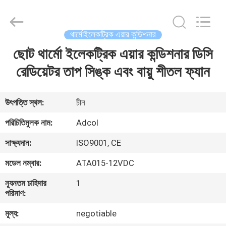
Adcol
Electronics
(Guangzhou)
Co.,
Ltd..
থার্মোইলেকট্রিক এয়ার কন্ডিশনার
All
Rights
Reserved.
ছোট থার্মো ইলেকট্রিক এয়ার কন্ডিশনার ডিসি
বাড়ি
রেডিয়েটর তাপ সিঙ্ক এবং বায়ু শীতল ফ্যান
পণ্য
উৎপত্তি স্থল:
চীন
ভিডিও
পরিচিতিমুলক নাম:
Adcol
সাক্ষ্যদান:
ISO9001, CE
আমাদের
মডেল নম্বার:
ATA015-12VDC
সম্পর্কে
ন্যূনতম চাহিদার
1
পরিমাণ:
কারখানা
মূল্য:
negotiable
ভ্রমণ