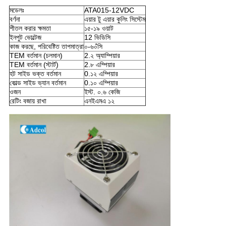
মডেলঃ
ATA015-12VDC
বর্ণনা
এয়ার টু এয়ার কুলিং সিস্টেম
শীতল করার ক্ষমতা
১৫-১৯ ওয়াট
ইনপুট ভোল্টেজ
12 ভিডিসি
কাজ করছে, পরিবেষ্টিত তাপমাত্রা
০-৬০
সি
TEM বর্তমান (চলমান)
2.২ অ্যাম্পিয়ার
TEM বর্তমান (স্টার্ট)
2.৮ এম্পিয়ার
হট সাইড ভক্ত বর্তমান
0.১২ এম্পিয়ার
কোল্ড সাইড ভ্যান বর্তমান
0.১০ এম্পিয়ার
ওজন
ইস্ট. ০.৬ কেজি
রেটিং বজায় রাখা
এনইএমএ ১২