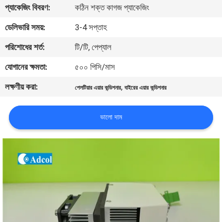
প্যাকেজিং বিবরণ:
কঠিন শক্ত কাগজ প্যাকেজিং
মান
ডেলিভারি সময়:
3-4 সপ্তাহ
নিয়ন্ত্রণ
পরিশোধের শর্ত:
টি/টি, পেপ্যাল
যোগানের ক্ষমতা:
৫০০ পিসি/মাস
যোগাযোগ
লক্ষণীয় করা:
,
পেলটিয়ার এয়ার কন্ডিশনার
বাইরের এয়ার কন্ডিশনার
করুন
ভালো দাম
খবর
মামলা
সাইট
ম্যাপ