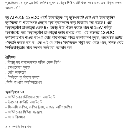
প্রচলিতভাবে ব্যবহৃত হিটারগুলির তুলনায় মাত্র 50 ওয়াট খরচ করে এবং এর শক্তি দক্ষতা
অনেক বেশি।
দ্য
ATA015-12VDC
থার্মো ইলেকট্রিক
বায়ু
কন্ডিশনারটি ছোট ছোট ইলেকট্রনিক্স
ক্যাবিনেট বা পরিবেশগত চেম্বার অ্যাপ্লিকেশনের জন্য ডিজাইন করা হয়েছে। এটি
অভ্যন্তরীণ তাপমাত্রা থেকে 67 ডিগ্রি নীচে শীতল করতে পারে বা 15W পর্যন্ত
অপসারণের সময় অভ্যন্তরীণ তাপমাত্রা বজায় রাখতে পারে।এই মডেলটি 12VDC
কনফিগারেশনে পাওয়া যায়এই এয়ার কন্ডিশনারটি কার্যত রক্ষণাবেক্ষণ-মুক্ত, পরিবেষ্টিত ফিল্টার
পরিবর্তন করতে হবে না, এবং এটি যে কোনও দিকনির্দেশে মাউন্ট করা যেতে পারে, সলিড-স্টেট
নির্ভরযোগ্যতার সাথে নকশার নমনীয়তা সরবরাহ করে।
বৈশিষ্ট্যঃ
. দীর্ঘায়ু সহ বাস্তবসম্মত সলিড স্টেট নির্মাণ
. রক্ষণাবেক্ষণ মুক্ত
. ছোট আকারের
. নির্ভরযোগ্য শীতল ক্ষমতা
.সিসি পাওয়ার কনফিগারেশন
অ্যাপ্লিকেশনঃ
- আউটডোর টেলিযোগাযোগ ক্যাবিনেট
- ইনডোর ব্যাটারি ক্যাবিনেট
- সিএনসি মেশিন, মেশিন টুলস, লেজার কাটিং মেশিন
- আউটডোর মিডিয়া সরঞ্জাম.
- অন্য কিওস্ক
০ ০ স্পেসিফিকেশনঃ