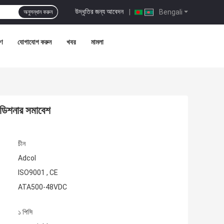
উদ্ধৃতির জন্য আবেদন
|
Bengali
অনুসন্ধান করুন
রণ
যোগাযোগ করুন
খবর
মামলা
কন্ডিশনার সমাবেশ
চীন
Adcol
ISO9001 , CE
ATA500-48VDC
১ পিসি