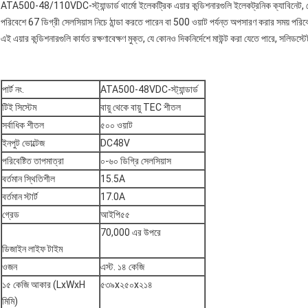
ATA500-48/110VDC-স্ট্যান্ডার্ড থার্মো ইলেকট্রিক এয়ার কন্ডিশনারগুলি ইলেকট্রনিক ক্যাবিনেট, 
পরিবেশে 67 ডিগ্রী সেলসিয়াস নিচে ঠান্ডা করতে পারেন বা 500 ওয়াট পর্যন্ত অপসারণ করার সময় পর
এই এয়ার কন্ডিশনারগুলি কার্যত রক্ষণাবেক্ষণ মুক্ত, যে কোনও দিকনির্দেশে মাউন্ট করা যেতে পারে, সলিড
পার্ট নং.
ATA500-48VDC-স্ট্যান্ডার্ড
টিই সিস্টেম
বায়ু থেকে বায়ু TEC শীতল
সর্বাধিক শীতল
৫০০ ওয়াট
ইনপুট ভোল্টেজ
DC48V
পরিবেষ্টিত তাপমাত্রা
০-৬০ ডিগ্রি সেলসিয়াস
বর্তমান স্থিতিশীল
15.5A
বর্তমান স্টার্ট
17.0A
গ্রেড
আইপি৫৫
70,000 এর উপরে
ডিজাইন লাইফ টাইম
ওজন
এস্ট. ১৪ কেজি
১৫ কেজি আকার (LxWxH
৫৩৯x২৫০x২১৪
মিমি)