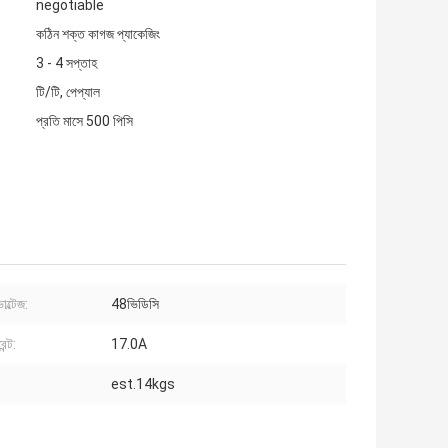
negotiable
কঠিন শক্ত কাগজ প্যাকেজিং
3 - 4 সপ্তাহ
টি/টি, পেপ্যাল
প্রতি মাসে 500 পিসি
োল্টেজ:
48ভিডিসি
েন্ট:
17.0A
est.14kgs