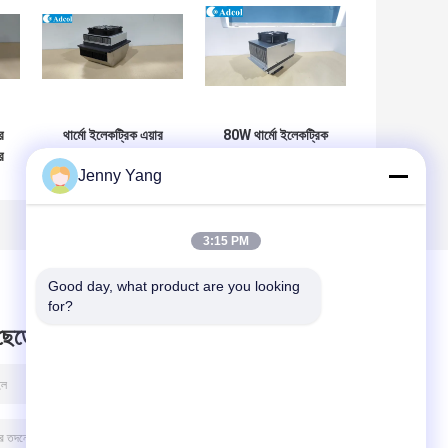
র
থার্মো ইলেকট্রিক এয়ার
80W থার্মো ইলেকট্রিক
র
কন্ডিশনার বাইরের এবং
এয়ার কন্ডিশনার বহিরাগত
Jenny Yang
অভ্যন্তরীণ ইলেকট্রনিক
ঘের এবং ইনডোর
আবরণ জন্য কম্প্যাক্ট
কিওস্কগুলির জন্য ডিজাইন
আকার এবং IP55 সুরক্ষা
করা হয়েছে যা শীতল এবং
প্রস্তাব
গরম করার ফাংশন সরবরাহ
3:15 PM
করে
Good day, what product are you looking 
for?
 ছেড়ে