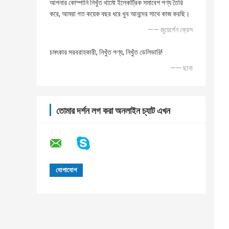
আপনার কোম্পানি নিখুঁত থার্মো ইলেকট্রিক সমাবেশ পণ্য তৈরি
করে, আমরা গত কয়েক বছর ধরে খুব আনন্দের সাথে কাজ করছি।
—— জুয়ের্গেন ক্রেস
চমৎকার সরবরাহকারী, নিখুঁত পণ্য, নিখুঁত ডেলিভারি!
—— ছানা
তোমার দর্শন লগ করা অনলাইন চ্যাট এখন