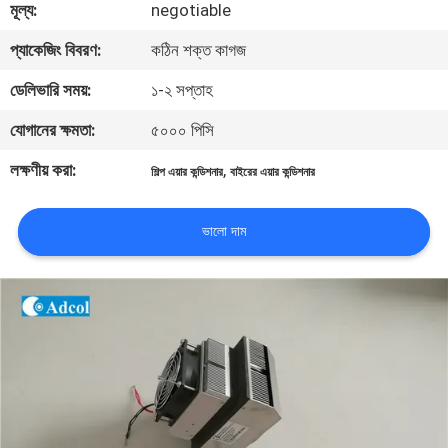
মূল্য:
negotiable
মান
প্যাকেজিং বিবরণ:
কঠিন শক্ত কাগজ
নিয়ন্ত্রণ
ডেলিভারি সময়:
১-২ সপ্তাহ
যোগানের ক্ষমতা:
৫০০০ পিসি
যোগাযোগ
লক্ষণীয় করা:
,
শিল্প এয়ার কন্ডিশনার
বাইরের এয়ার কন্ডিশনার
করুন
ভালো দাম
খবর
মামলা
সাইট
ম্যাপ