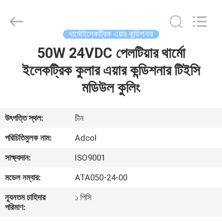
Adcol
Electronics
(Guangzhou)
Co.,
Ltd..
থার্মোইলেকট্রিক এয়ার কন্ডিশনার
All
Rights
Reserved.
50W 24VDC পেলটিয়ার থার্মো
বাড়ি
ইলেকট্রিক কুলার এয়ার কন্ডিশনার টিইসি
পণ্য
মডিউল কুলিং
ভিডিও
উৎপত্তি স্থল:
চীন
পরিচিতিমুলক নাম:
Adcol
আমাদের
সাক্ষ্যদান:
ISO9001
সম্পর্কে
মডেল নম্বার:
ATA050-24-00
কারখানা
ন্যূনতম চাহিদার
১ পিসি
পরিমাণ:
ভ্রমণ