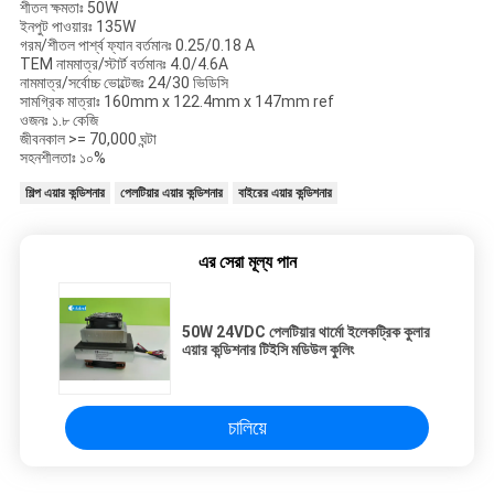
শীতল ক্ষমতাঃ 50W
ইনপুট পাওয়ারঃ 135W
গরম/শীতল পার্শ্ব ফ্যান বর্তমানঃ 0.25/0.18 A
TEM নামমাত্র/স্টার্ট বর্তমানঃ 4.0/4.6A
নামমাত্র/সর্বোচ্চ ভোল্টেজঃ 24/30 ভিডিসি
সামগ্রিক মাত্রাঃ 160mm x 122.4mm x 147mm ref
ওজনঃ ১.৮ কেজি
জীবনকাল >= 70,000 ঘন্টা
সহনশীলতাঃ ১০%
শিল্প এয়ার কন্ডিশনার
পেলটিয়ার এয়ার কন্ডিশনার
বাইরের এয়ার কন্ডিশনার
এর সেরা মূল্য পান
50W 24VDC পেলটিয়ার থার্মো ইলেকট্রিক কুলার
এয়ার কন্ডিশনার টিইসি মডিউল কুলিং
চালিয়ে