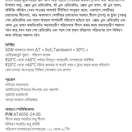
উপাদান সহ), কোল্ড এন্ড রেডিয়েটার, হট এন্ড রেডিয়েটার, কোল্ড এন্ড ফ্যান, হট এন্ড ফ্যান,
মনিটরিং মডিউল।যখন পাওয়ার সাপ্লাই টিইসিতে সংযুক্ত থাকে, একপাশে পেলটিয়ার
চ্যানেলের শীতলতা, আর অন্যপাশে পেলটিয়ার চ্যানেলের গরমতা,শীতল (তাপ) যা ঠান্ডা (গরম)
শেষ রেডিয়েটার এবং ফ্যান মাধ্যমে পার্শ্ববর্তী পরিবেশে ছড়িয়ে হবে. কোল্ড এন্ড রেডিয়েটর এবং
কোড এন্ড ফ্যান ক্যাবিনেটের অভ্যন্তরীণ পরিবেশকে শীতল করার জন্য অভ্যন্তরীণ সঞ্চালন
গঠন করে,যখন গরম শেষ রেডিয়েটর এবং গরম শেষ ফ্যান বহিরাগত পরিবেশের তাপ বিকিরণ
জন্য বাইরের সঞ্চালন গঠন.
বৈশিষ্ট্য
50W নামমাত্র ক্ষমতা ΔT = 0oC,Tambient = 30°C এ
রেফ্রিজারেন্ট মুক্ত - পরিবেশ বান্ধব
₹20°C থেকে +60°C পর্যন্ত বিস্তৃত অপারেটিং তাপমাত্রা পরিসীমা
₹20°C থেকে +60°C হিটার ব্যবহার না করেই গরম ও ঠান্ডা করার মধ্যে পরিবর্তন
কোন চলন্ত অংশ ছাড়া শিক্ষিত গোলমাল এবং কম্পন
প্রয়োগ
বাইরের অভ্যন্তর
আউটডোর/ইনডোর কিওস্ক এবং প্রদর্শন
ব্যাটারি ক্যাবিনেট
খাদ্য/ভোক্তা রেফ্রিজার
সাধারণ স্পেসিফিকেশন
P/N:
ATA050-24-00
শীতল করার পদ্ধতিঃ বায়ু শীতল
বিকিরণ পদ্ধতিঃ বায়ু বাহিনী
পরিবেশে তাপমাত্রা/তাপমাত্রাঃ -২০ থেকে ৬০°সি