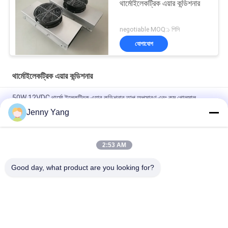
থার্মোইলেকট্রিক এয়ার কন্ডিশনার
negotiable MOQ:১ পিসি
যোগাযোগ
থার্মোইলেকট্রিক এয়ার কন্ডিশনার
50W 12VDC থার্মো ইলেকট্রিক এয়ার কন্ডিশনার তাপ অপসারণ এবং কম গোলমাল
অপারেশন সঙ্গে বহিরঙ্গন এবং অভ্যন্তরীণ কিওস্ক জন্য ডিজাইন
Jenny Yang
কমপ্যাক্ট ডিজাইন এবং সলিড স্টেট অপারেশন সহ 200W 48VDC থার্মো ইলেকট্রিক এয়ার
কুলার আউটডোর ব্যাটারি ক্যাবিনেট কুলিং সমাধানের জন্য আদর্শ
2:53 AM
ইলেকট্রনিক ক্যাবিনেটের জন্য বায়ু থেকে বায়ু কুলার সমাবেশ
Good day, what product are you looking for?
সব
পেল্টিয়ার থার্মোইলেকট্রিক 
থার্মোইলেকট্রিক এয়ার 
কুলার
কন্ডিশনার