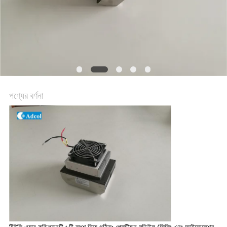
PRIVACY
POLICY
পণ্যের বর্ণনা
টিইসি এয়ার কন্ডিশনারটি ৬টি অংশ নিয়ে গঠিতঃ পেলটিয়ার মডিউল (সিলিং এবং আইসোলেশন