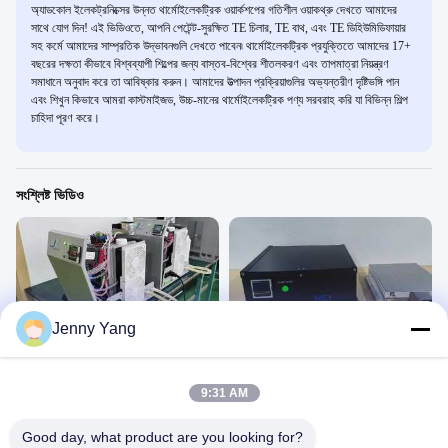
অ্যাডকোল ইলেকট্রনিক্সের উন্নত থার্মোইলেকট্রিক ওয়ার্কশপের গতিশীল ওয়াকথ্রু দেখতে আমাদের
সাথে যোগ দিন! এই ভিডিওতে, আপনি পেটেন্ট-সুরক্ষিত TE চিলার, TE বাথ, এবং TE ডিহিউমিডিফায়ার
সহ কর্মে আমাদের সাম্প্রতিক উদ্ভাবনগুলি দেখতে পাবেন৷ থার্মোইলেকট্রিক প্রযুক্তিতে আমাদের 17+
বছরের দক্ষতা কীভাবে বিশ্বব্যাপী শিল্পের জন্য বাস্তব-বিশ্বের শীতলকরণ এবং তাপমাত্রা নিয়ন্ত্রণ
সমাধানে অনুবাদ করে তা আবিষ্কার করুন। আমাদের উত্পাদন প্রক্রিয়াগুলির অভ্যন্তরীণ দৃষ্টিভঙ্গি পান
এবং শিখুন কিভাবে আমরা কাস্টমাইজড, উচ্চ-মানের থার্মোইলেকট্রিক পণ্য সরবরাহ করি যা বিভিন্ন শিল্প
চাহিদা পূরণ করে।
সংশ্লিষ্ট ভিডিও
00:19
00:31
Jenny Yang
300W থার্মোইলেকট্রিক রিসার্কুলেটিং লিকুইড চিলার
তরল থেকে প্লেট TEC কুলার,
পণ্য প্রদর্শন
পণ্য প্রদর্শন
April 29, 2026
April 23, 2026
9:31 AM
Good day, what product are you looking for?