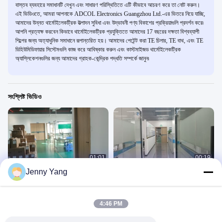
বাস্তব ব্যবহারে সমাধানটি দেখুন এবং সাধারণ পরিস্থিতিতে এটি কীভাবে আচরণ করে তা নোট করুন।
এই ভিডিওতে, আমরা আপনাকে ADCOL Electronics Guangzhou Ltd.-এর ভিতরে নিয়ে যাচ্ছি,
আমাদের উন্নত থার্মোইলেকট্রিক উত্পাদন সুবিধা এবং উদ্ভাবনী পণ্য বিকাশের প্রক্রিয়াগুলি প্রদর্শন করে৷
আপনি প্রত্যক্ষ করবেন কিভাবে থার্মোইলেকট্রিক প্রযুক্তিতে আমাদের 17 বছরের দক্ষতা বিশ্বব্যাপী
শিল্পের জন্য অত্যাধুনিক সমাধানে রূপান্তরিত হয়। আমাদের পেটেন্ট করা TE চিলার, TE বাথ, এবং TE
ডিহিউমিডিফায়ার সিস্টেমগুলি কাজ করে আবিষ্কার করুন এবং কাস্টমাইজড থার্মোইলেকট্রিক
অ্যাপ্লিকেশনগুলির জন্য আমাদের গ্রাহক-কেন্দ্রিক পদ্ধতি সম্পর্কে জানুন৷
সংশ্লিষ্ট ভিডিও
01:01
00:19
Jenny Yang
এডিসিওএল উৎপাদন কর্মশালা
অ্যাডকোল অফিস
অ্যাডকোল অফিস
অ্যাডকোল অফিস
December 20, 2024
December 03, 2024
4:46 PM