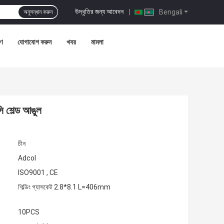
উদ্ধৃতির জন্য আবেদন
|
Bengali
অনুসন্ধান করুন
রণ
যোগাযোগ করুন
খবর
মামলা
 শেল্ড আঙুল
চীন
Adcol
ISO9001 , CE
শিল্ডিং গ্যাসকেট 2.8*8.1 L=406mm
10PCS