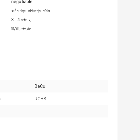
negotiable
কঠিন শক্ত কাগজ প্যাকেজিং
3 - 4 সপ্তাহ
টি/টি, পেপ্যাল
BeCu
ন:
ROHS