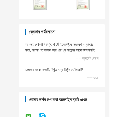
ক্রেতার পর্যালোচনা
আপনার কোম্পানি নিখুঁত থার্মো ইলেকট্রিক সমাবেশ পণ্য তৈরি
করে, আমরা গত কয়েক বছর ধরে খুব আনন্দের সাথে কাজ করছি।
—— জুয়ের্গেন ক্রেস
চমৎকার সরবরাহকারী, নিখুঁত পণ্য, নিখুঁত ডেলিভারি!
—— ছানা
তোমার দর্শন লগ করা অনলাইন চ্যাট এখন