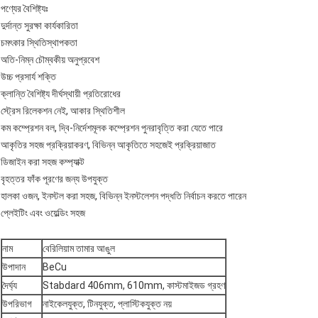
পণ্যের বৈশিষ্ট্যঃ
দুর্দান্ত সুরক্ষা কার্যকারিতা
চমৎকার স্থিতিস্থাপকতা
অতি-নিম্ন চৌম্বকীয় অনুপ্রবেশ
উচ্চ প্রসার্য শক্তি
ক্লান্তি বৈশিষ্ট্য দীর্ঘস্থায়ী প্রতিরোধের
স্ট্রেস রিলেকশন নেই, আকার স্থিতিশীল
কম কম্প্রেশন বল, দ্বি-নির্দেশমূলক কম্প্রেশন পুনরাবৃত্তি করা যেতে পারে
আকৃতির সহজ প্রক্রিয়াকরণ, বিভিন্ন আকৃতিতে সহজেই প্রক্রিয়াজাত
ডিজাইন করা সহজ কম্প্যাক্ট
বৃহত্তর ফাঁক পূরণের জন্য উপযুক্ত
হালকা ওজন, ইনস্টল করা সহজ, বিভিন্ন ইনস্টলেশন পদ্ধতি নির্বাচন করতে পারেন
প্লেইটিং এবং ওয়েল্ডিং সহজ
নাম
বেরিলিয়াম তামার আঙুল
উপাদান
BeCu
দৈর্ঘ্য
Stabdard 406mm, 610mm, কাস্টমাইজড গ্রহণ
উপরিভাগ
নাইকেলযুক্ত, টিনযুক্ত, প্লাস্টিকযুক্ত নয়