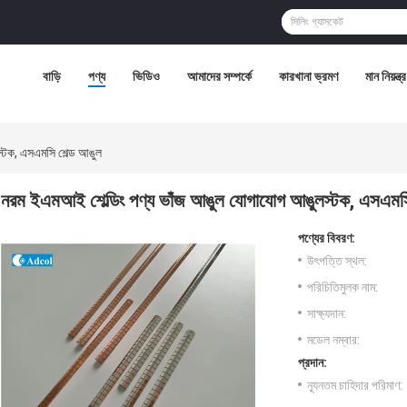
বাড়ি
পণ্য
ভিডিও
আমাদের সম্পর্কে
কারখানা ভ্রমণ
মান নিয়ন্ত্
্টক, এসএমসি শেল্ড আঙুল
নরম ইএমআই শেল্ডিং পণ্য ভাঁজ আঙুল যোগাযোগ আঙুলস্টক, এসএমসি
পণ্যের বিবরণ:
উৎপত্তি স্থল:
পরিচিতিমুলক নাম:
সাক্ষ্যদান:
মডেল নম্বার:
প্রদান:
ন্যূনতম চাহিদার পরিমাণ: