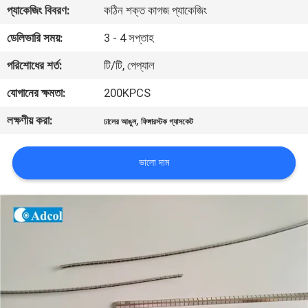
প্যাকেজিং বিবরণ:
কঠিন শক্ত কাগজ প্যাকেজিং
মান
ডেলিভারি সময়:
3 - 4 সপ্তাহ
নিয়ন্ত্রণ
পরিশোধের শর্ত:
টি/টি, পেপ্যাল
যোগানের ক্ষমতা:
200KPCS
যোগাযোগ
লক্ষণীয় করা:
,
ঢালের আঙুল
ফিঙ্গারস্টক গ্যাসকেট
করুন
ভালো দাম
খবর
মামলা
সাইট
ম্যাপ