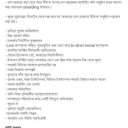
- ভাল ব্যবহার করা যেতে পারে শীর্ষ বা পাশের ঢাল প্রয়োজন স্লাইডিং ঘর্ষণ অনুষ্ঠান মধ্যে স্থাপন
করা আবশ্যক shielding উপাদান।
- ক্ষুদ্র হ্যান্ডহেল্ড ডিভাইস থেকে শুরু করে বড় আকারের ঢাল চেম্বারে বিভিন্ন অনুষ্ঠানে প্রয়োগ
করা যায়।
- দুর্দান্ত সুরক্ষা কার্যকারিতা
- উচ্চ প্রসার্য শক্তি
- চমৎকার ইলাস্টিক পুনরুদ্ধার
-Low কম্প্রেশন শক্তি, পুনরাবৃত্তি করা যেতে পারে bi-directional কম্প্রেশন
- ক্লান্তি বৈশিষ্ট্য দীর্ঘস্থায়ী প্রতিরোধের
- স্ট্রেস রিলেকশন নেই, আকারের স্থিতিশীলতা
- উপাদান বৈশিষ্ট্য প্রায় গোলাকার কোণ এবং ফিল্ম শস্য প্রভাব দিক থেকে মুক্ত
- সহজেই বিভিন্ন আকারে রূপান্তরিত হয়
- সহজ ডিজাইন কম্প্যাক্ট
- বৃহত্তর ফাঁক পূরণের জন্য উপযুক্ত
- হালকা ওজন, সহজ ইনস্টলেশন, বিভিন্ন ইনস্টলেশন পদ্ধতি নির্বাচন করতে পারেন
- সহজে প্লাস্টিং এবং ঢালাই
- চমৎকার পরিবাহিতা
- অতি-নিম্ন চৌম্বকীয় অনুপ্রবেশযোগ্যতা
- তাপমাত্রা পরিবর্তনের জন্য একটি বিস্তৃত অভিযোজন
- পুড়বে না
- দুর্দান্ত অ্যান্টি-কোরোসিওন
-অনেকগুলি প্লাটিং বিকল্প
- আর্দ্রতা এবং ইউভি প্রতিরোধী
মাউন্ট অপশন