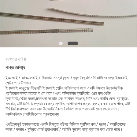
PRIVACY
POLICY
পণ্যের বর্ণনা
পণ্যের বৈশিষ্ট্য
ইএমআই / আরএফআই বা ইএসডি সমস্যাযুক্ত বিস্তৃত বৈদ্যুতিন ডিভাইসের জন্য ইএমআই
শেল্ডিং পণ্য উপলব্ধ।
ইএমআই আঙুলের স্ট্রিপটি ইএমআই শেল্ডিং সলিউশনের জন্য একটি উচ্চতর ইলেকট্রনিক
প্রতিরোধ ক্ষমতা রয়েছে যা যোগাযোগ এবং কম্পিউটার ক্যাবিনেট, শেল্ড রুম,শেল্ডিং
ক্যাবিনেট,শেল্ডিং দরজা,চিকিৎসা সরঞ্জাম এবং সামরিক সরঞ্জাম, পিসি এবং সার্ভার কেস, গ্রাউন্ডিং
সমাধান, এটি ডিভিডি প্লেয়ারের জন্য স্লাইড যোগাযোগের জন্যও ব্যবহার করা যেতে পারে, এটি
দীর্ঘ নির্ভরযোগ্যতা এবং ভাল ইলেকট্রনিক পরিবাহিতা জন্য গ্যাসকেট ফেনা থেকে ভাল।
কাস্টমাইজড স্পেসিফিকেশন গ্রহণযোগ্য
-বৈচিত্র্যপূর্ণ ইনস্টলেশনের একটি বিস্তৃত পরিসর বিভিন্ন সুরক্ষিত রুম / দরজা / ক্যাবিনেটের
দরজা / কভার / মুদ্রিত বোর্ড ফ্ল্যাশবোর্ড / আইসি সুরক্ষার জন্য ব্যবহার করা যেতে পারে।