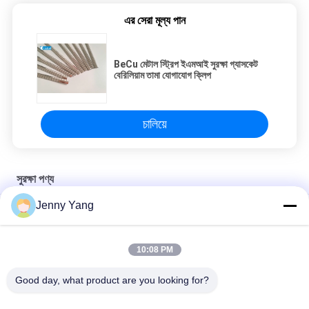
এর সেরা মূল্য পান
BeCu মেটাল স্ট্রিপ ইএমআই সুরক্ষা গ্যাসকেট
বেরিলিয়াম তামা যোগাযোগ ক্লিপ
চালিয়ে
সুরক্ষা পণ্য
Jenny Yang
P আকারের সুরক্ষা পণ্যগুলির সাথে আঠালো ইমি সুরক্ষা গ্যাসকেট
আঠালো ফোম গ্যাসকেট শেল্ডিং পণ্য আয়তক্ষেত্রাকার আকৃতি 150 কেজি/সিএম 3
10:08 PM
ইএমআই শেল্ডিং পণ্য টিপস ওভার ফোম গ্যাসেট সহ টেপ এল আকৃতি / এম আকৃতি
Good day, what product are you looking for?
সব