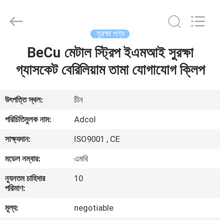
Adcol
Electronics
(Guangzhou)
Co.,
Ltd..
সুরক্ষা পণ্য
All
Rights
Reserved.
BeCu মেটাল স্ট্রিপ ইএমআই সুরক্ষা
বাড়ি
গ্যাসকেট বেরিলিয়াম তামা যোগাযোগ ক্লিপ
পণ্য
উৎপত্তি স্থল:
চীন
ভিডিও
পরিচিতিমুলক নাম:
Adcol
সাক্ষ্যদান:
ISO9001 , CE
আমাদের
মডেল নম্বার:
এমবি
সম্পর্কে
ন্যূনতম চাহিদার
10
পরিমাণ:
কারখানা
মূল্য:
negotiable
ভ্রমণ