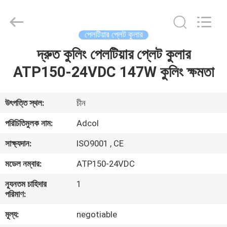
Adcol
Electronics
(Guangzhou)
Co.,
Ltd..
পেলটিয়ার প্লেট কুলার
All
Rights
Reserved.
দ্রুত কুলিং পেলটিয়ার প্লেট কুলার
বাড়ি
ATP150-24VDC 147W কুলিং ক্ষমতা
পণ্য
উৎপত্তি স্থল:
চীন
ভিডিও
পরিচিতিমুলক নাম:
Adcol
সাক্ষ্যদান:
ISO9001 , CE
আমাদের
মডেল নম্বার:
ATP150-24VDC
সম্পর্কে
ন্যূনতম চাহিদার
1
পরিমাণ:
কারখানা
মূল্য:
negotiable
ভ্রমণ