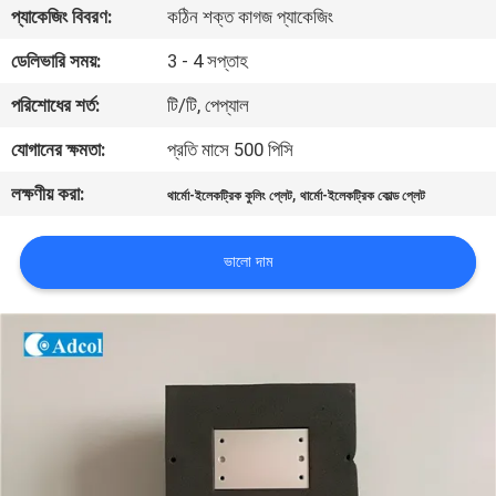
প্যাকেজিং বিবরণ:
কঠিন শক্ত কাগজ প্যাকেজিং
মান
ডেলিভারি সময়:
3 - 4 সপ্তাহ
নিয়ন্ত্রণ
পরিশোধের শর্ত:
টি/টি, পেপ্যাল
যোগানের ক্ষমতা:
প্রতি মাসে 500 পিসি
যোগাযোগ
লক্ষণীয় করা:
,
থার্মো-ইলেকট্রিক কুলিং প্লেট
থার্মো-ইলেকট্রিক কোল্ড প্লেট
করুন
ভালো দাম
খবর
মামলা
সাইট
ম্যাপ