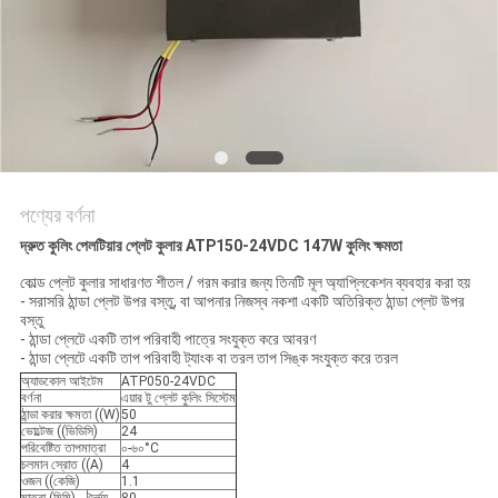
PRIVACY
POLICY
পণ্যের বর্ণনা
দ্রুত কুলিং পেলটিয়ার প্লেট কুলার ATP150-24VDC 147W কুলিং ক্ষমতা
কোল্ড প্লেট কুলার সাধারণত শীতল / গরম করার জন্য তিনটি মূল অ্যাপ্লিকেশন ব্যবহার করা হয়
- সরাসরি ঠান্ডা প্লেট উপর বস্তু, বা আপনার নিজস্ব নকশা একটি অতিরিক্ত ঠান্ডা প্লেট উপর
বস্তু
- ঠান্ডা প্লেটে একটি তাপ পরিবাহী পাত্রে সংযুক্ত করে আবরণ
- ঠান্ডা প্লেটে একটি তাপ পরিবাহী ট্যাংক বা তরল তাপ সিঙ্ক সংযুক্ত করে তরল
অ্যাডকোল আইটেম
ATP050-24VDC
বর্ণনা
এয়ার টু প্লেট কুলিং সিস্টেম
ঠান্ডা করার ক্ষমতা ((W)
50
ভোল্টেজ ((ভিডিসি)
24
পরিবেষ্টিত তাপমাত্রা
০-৬০°C
চলমান স্রোত ((A)
4
ওজন ((কেজি)
1.1