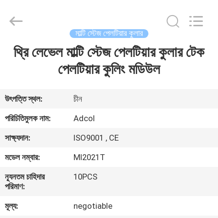
Adcol
Electronics
(Guangzhou)
Co.,
Ltd..
মাল্টি স্টেজ পেলটিয়ার কুলার
All
Rights
Reserved.
থ্রি লেভেল মাল্টি স্টেজ পেলটিয়ার কুলার টেক
বাড়ি
পেলটিয়ার কুলিং মডিউল
পণ্য
উৎপত্তি স্থল:
চীন
ভিডিও
পরিচিতিমুলক নাম:
Adcol
সাক্ষ্যদান:
ISO9001 , CE
আমাদের
মডেল নম্বার:
MI2021T
সম্পর্কে
ন্যূনতম চাহিদার
10PCS
পরিমাণ:
কারখানা
মূল্য:
negotiable
ভ্রমণ