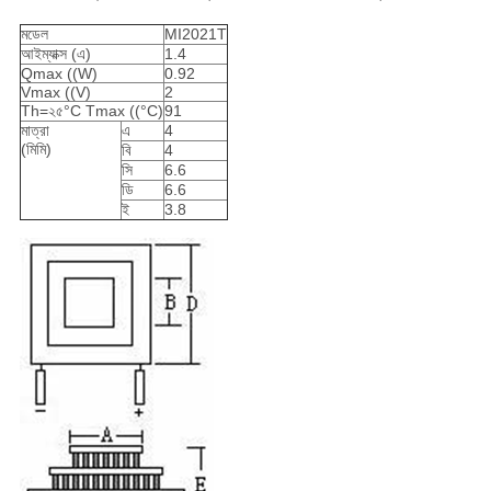
মডেল
MI2021T
আইম্যাক্স (এ)
1.4
Qmax ((W)
0.92
Vmax ((V)
2
Th=২৫°C Tmax ((°C)
91
মাত্রা
এ
4
(মিমি)
বি
4
সি
6.6
ডি
6.6
ই
3.8