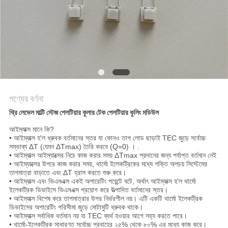
PRIVACY
POLICY
পণ্যের বর্ণনা
থ্রি লেভেল মাল্টি স্টেজ পেলটিয়ার কুলার টেক পেলটিয়ার কুলিং মডিউল
আইম্যাক্স মানে কি?
• আইম্যাক্স হ'ল ধ্রুবক বর্তমানের স্তর যা কোনও তাপ লোড ছাড়াই TEC জুড়ে সর্বোচ্চ
সম্ভাব্য ΔT (যেমন ΔTmax) তৈরি করবে (Q=0) । .
• আইম্যাক্স আইম্যাক্সের নিচে কাজ করার সময় ΔTmax প্রদানের জন্য পর্যাপ্ত বর্তমান নেই
• আইম্যাক্সের উপরে কাজ করার সময়, থার্মো ইলেকট্রিকের মধ্যে শক্তি অপচয় সিস্টেমের
তাপমাত্রা বাড়াতে এবং ΔT হ্রাস করতে শুরু করে।
• আইম্যাক্স এবং ভিএমএক্স একই অপারেটিং পয়েন্টে ঘটে, অর্থাৎ আইম্যাক্স হ'ল থার্মো
ইলেকট্রিক ডিভাইসে ভিএমএক্স প্রয়োগ করে উত্পাদিত বর্তমানের স্তর।
• আইম্যাক্স বিশেষ করে তাপমাত্রার উপর নির্ভরশীল নয়। এটি একটি থার্মো ইলেকট্রিক
ডিভাইসের অপারেটিং পরিসীমা জুড়ে মোটামুটি ধ্রুবক থাকে।
• আইম্যাক্স সর্বাধিক বর্তমান নয় যা TEC ব্যর্থ হওয়ার আগে সহ্য করতে পারে।
• থার্মো-ইলেকট্রিক সাধারণত সর্বোচ্চ প্রবাহের ২৫% থেকে ৮০% এর মধ্যে কাজ করে।