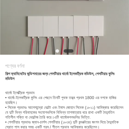
PRIVACY
POLICY
পণ্যের বর্ণনা
শিল্প ক্যাবিনেটের কন্ডিশনারের জন্য পেলটিয়ার থার্মো ইলেকট্রিক মডিউল, পেলটিয়ার কুলিং
মডিউল
থার্মো ইলেক্ট্রিক প্রভাব
• থার্মো-ইলেকট্রিক কুলিং এর পেছনে তিনটি পৃথক তত্ত্ব প্রথম 1800 এর দশকে হাজির
হয়েছিল।
• সিবেক প্রভাবঃ আলেসান্দ্রো ভোল্টা এবং টমাস জোহান সিবেক (১৮২১) আবিষ্কার করেছিলেন
যে দুটি ভিন্ন পরিবাহকের সংযোগগুলিকে বিভিন্ন তাপমাত্রায় ধরে রাখা একটি বৈদ্যুতিন
গতিশীল শক্তি বা ভোল্টেজ তৈরি করে।এটি থার্মোকপলগুলির ভিত্তি.
• পেলটিয়ার প্রভাবঃ জ্যান-চার্লস পেলটিয়ার (১৮৩৪) দুটি কন্ডাক্টরের জংশন দিয়ে বৈদ্যুতিক
স্রোত পাস করার সময় একটি গরম / শীতল প্রভাব আবিষ্কার করেছিলেন।