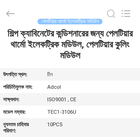
Adcol
Electronics
(Guangzhou)
Co.,
Ltd..
পেলটিয়ার থার্মো ইলেকট্রিক মডিউল
All
Rights
Reserved.
শিল্প ক্যাবিনেটের কন্ডিশনারের জন্য পেলটিয়ার
বাড়ি
থার্মো ইলেকট্রিক মডিউল, পেলটিয়ার কুলিং
পণ্য
মডিউল
ভিডিও
উৎপত্তি স্থল:
চীন
পরিচিতিমুলক নাম:
Adcol
আমাদের
সাক্ষ্যদান:
ISO9001 , CE
সম্পর্কে
মডেল নম্বার:
TEC1-3106U
কারখানা
ন্যূনতম চাহিদার
10PCS
পরিমাণ:
ভ্রমণ