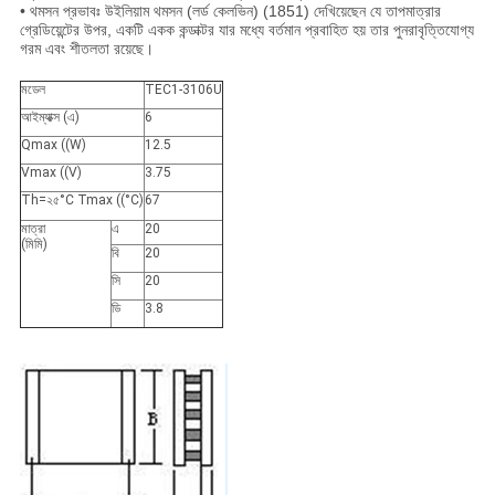
• থমসন প্রভাবঃ উইলিয়াম থমসন (লর্ড কেলভিন) (1851) দেখিয়েছেন যে তাপমাত্রার
গ্রেডিয়েন্টের উপর, একটি একক কন্ডাক্টর যার মধ্যে বর্তমান প্রবাহিত হয় তার পুনরাবৃত্তিযোগ্য
গরম এবং শীতলতা রয়েছে।
মডেল
TEC1-3106U
আইম্যাক্স (এ)
6
Qmax ((W)
12.5
Vmax ((V)
3.75
Th=২৫°C Tmax ((°C)
67
মাত্রা
এ
20
(মিমি)
বি
20
সি
20
ডি
3.8