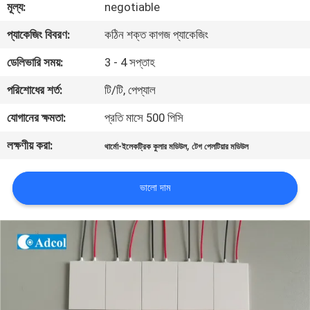
মূল্য:
negotiable
মান
প্যাকেজিং বিবরণ:
কঠিন শক্ত কাগজ প্যাকেজিং
নিয়ন্ত্রণ
ডেলিভারি সময়:
3 - 4 সপ্তাহ
পরিশোধের শর্ত:
টি/টি, পেপ্যাল
যোগাযোগ
যোগানের ক্ষমতা:
প্রতি মাসে 500 পিসি
করুন
লক্ষণীয় করা:
,
থার্মো-ইলেকট্রিক কুলার মডিউল
টেগ পেলটিয়ার মডিউল
খবর
ভালো দাম
মামলা
সাইট
ম্যাপ