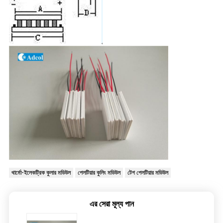
থার্মো-ইলেকট্রিক কুলার মডিউল
পেলটিয়ার কুলিং মডিউল
টেগ পেলটিয়ার মডিউল
এর সেরা মূল্য পান