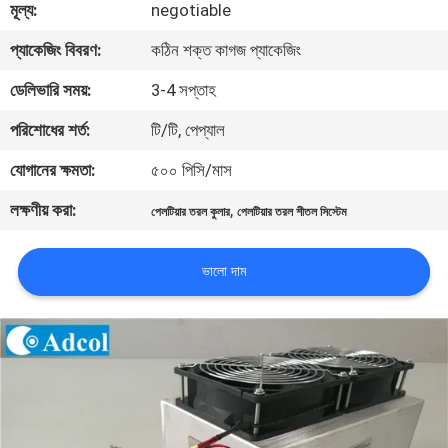
মূল্য:
negotiable
মান
প্যাকেজিং বিবরণ:
কঠিন শক্ত কাগজ প্যাকেজিং
নিয়ন্ত্রণ
ডেলিভারি সময়:
3-4 সপ্তাহ
পরিশোধের শর্ত:
টি/টি, পেপ্যাল
যোগাযোগ
যোগানের ক্ষমতা:
৫০০ পিসি/মাস
করুন
লক্ষণীয় করা:
,
পেলটিয়ার তরল কুলার
পেলটিয়ার তরল শীতল সিস্টেম
খবর
ভালো দাম
মামলা
সাইট
ম্যাপ