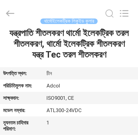
Adcol
Electronics
(Guangzhou)
Co.,
Ltd..
থার্মোইলেকট্রিক লিকুইড কুলার
All
Rights
Reserved.
যন্ত্রপাতি শীতলকরণ থার্মো ইলেকট্রিক তরল
বাড়ি
শীতলকরণ, থার্মো ইলেকট্রিক শীতলকরণ
পণ্য
যন্ত্র Tec তরল শীতলকরণ
ভিডিও
উৎপত্তি স্থল:
চীন
পরিচিতিমুলক নাম:
Adcol
আমাদের
সাক্ষ্যদান:
ISO9001, CE
সম্পর্কে
মডেল নম্বার:
ATL300-24VDC
কারখানা
ন্যূনতম চাহিদার
1
পরিমাণ:
ভ্রমণ