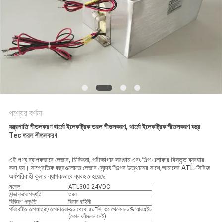
PRIVACY
POLICY
পণ্যের বর্ণনা
যন্ত্রপাতি শীতলকরণ থার্মো ইলেকট্রিক তরল শীতলকরণ, থার্মো ইলেকট্রিক শীতলকরণ যন্ত্র
Tec তরল শীতলকরণ
এই পণ্য ব্যাপকভাবে লেজার, চিকিৎসা, পরীক্ষাগার সরঞ্জাম এবং শিল্প এলাকার বিস্তৃত ব্যবহার
করা হয়। সাম্প্রতিক বছরগুলোতে লেজার সৌন্দর্য শিল্পের উত্থানের সাথে,আমাদের ATL-সিরিজ
অর্ধপরিবাহী কুলার ব্যাপকভাবে ব্যবহৃত হয়েছে.
মডেল
ATL300-24VDC
ঠান্ডা করার পদ্ধতি
তরল
বিকিরণ পদ্ধতি
বিমান বাহিনী
পরিবেষ্টিত তাপমাত্রা/তাপমাত্রা
-১০ থেকে ৫০°সি, ৩৫ থেকে ৮০% আরএইচ
(কোন ঘনীভবন নেই)