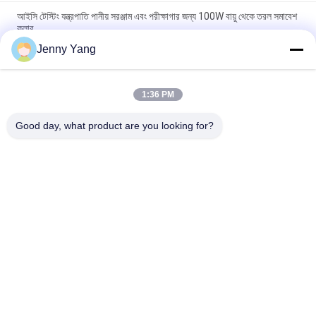
আইসি টেস্টিং যন্ত্রপাতি পানীয় সরঞ্জাম এবং পরীক্ষাগার জন্য 100W বায়ু থেকে তরল সমাবেশ
কুলার
Jenny Yang
গবেষণাগার সেটিংসে তাপ অপচয়ের জন্য উচ্চ ঘনত্বের হিট সিঙ্ক এবং নামযুক্ত ফ্যান সহ
কমপ্যাক্ট থার্মোইলেকট্রিক লিকুইড কুলার
1:36 PM
ইন্ডাস্ট্রিয়াল এবং মেডিকেল লেজারের জন্য 190W উচ্চ-পারফরম্যান্স থার্মো ইলেকট্রিক তরল
কুলার
Good day, what product are you looking for?
সব
পেল্টিয়ার থার্মোইলেকট্রিক 
থার্মোইলেকট্রিক এয়ার 
কুলার
কন্ডিশনার
থার্মোইলেকট্রিক লিকুইড 
পেলটিয়ার প্লেট কুলার
কুলার
থার্মো-ইলেকট্রিক ওয়াটার 
পেলটিয়ার থার্মো ইলেকট্রিক 
চিলার
বাথ