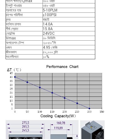
শীতল ক্ষমতা/Qmax
৩০০ ওয়াট
ইনপুট পাওয়ার
৩৪৮ ওয়াট
প্রবাহের হার
5-10PLM
চাপের পরিসীমা
≤100PSI
বন্দর
বাছাই
বর্তমান চালান
14.0A
শীর্ষ স্রোত
15.8A
ভোল্টেজ
24VDC
Vmax
৩০ ভিডিসি
অপারেশন টেম্প
-১০-৫০°সি
ওজন
4.95 কেজি
জীবনকাল
৫০,০০০ ঘন্টা
সহনশীলতা
১০%