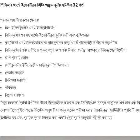
পিসিআর থার্মো ইলেকট্রিক হিটিং অ্যান্ড কুলিং মডিউল 32 গর্ত
প্রধান অ্যাপ্লিকেশন ক্ষেত্রঃ
শিল্প ইলেকট্রনিক্স এবং টেলিযোগাযোগ
বিভিন্ন ফাংশন সহ থার্মো-ইলেকট্রিক কুলিং সেট এবং কন্ডিশনার
ক্যাবিনেট এবং ইলেকট্রনিক্স সরঞ্জাম ব্লকের জন্য থার্মো-ইলেকট্রিক শীতল যন্ত্রপাতি
বিভিন্ন টার্ন এবং মেশিনের গুরুত্বপূর্ণ অংশ এবং উপাদানগুলির তাপমাত্রা নিয়ন্ত্রণের সিস্টেম
তাপ প্রবাহ জোন
সেমিকন্ডাক্টর ইন্টিগ্রেটেড মাইক্রো চিপ উৎপাদন
লেজার সরঞ্জাম
চিকিৎসা সরঞ্জাম
পরিবহন
বিশেষ সরঞ্জাম
"অ্যাডকোল" দ্বারা উত্পাদিত থার্মো ইলেকট্রিক মডিউল এবং সিস্টেমগুলি সমস্ত আধুনিক শিল্প মান এবং ব
কোম্পানিতে গৃহীত মানের সিস্টেম অনুযায়ী সম্পন্ন অনেক পরীক্ষা দ্বারা যাচাই করা হয়টিইসির প্রতিটি
উত্পাদিত হয় এবং গ্রাহক দ্বারা নিশ্চিত করা একটি প্রোগ্রাম অনুযায়ী পরীক্ষা করা হয়।