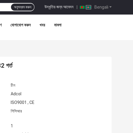
উদ্ধৃতির জন্য আবেদন
|
Bengali
অনুসন্ধান করুন
রণ
যোগাযোগ করুন
খবর
মামলা
2 গর্ত
চীন
Adcol
ISO9001 , CE
পিসিআর
1