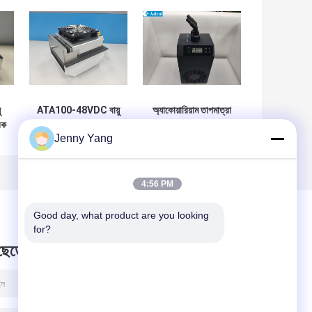
ু
ATA100-48VDC বায়ু
অ্যাকোয়ারিয়াম তাপমাত্রা
িক
থেকে বায়ু পর্যন্ত তাপবিদ্যুৎ
নিয়ন্ত্রণ সিস্টেমের জন্য
Jenny Yang
0-
কুলার সমাবেশ
ARC100-24-AQ-00
পেলটিয়ার থার্মো ইলেকট্রিক
কুলার
4:56 PM
Good day, what product are you looking 
for?
 ছেড়ে