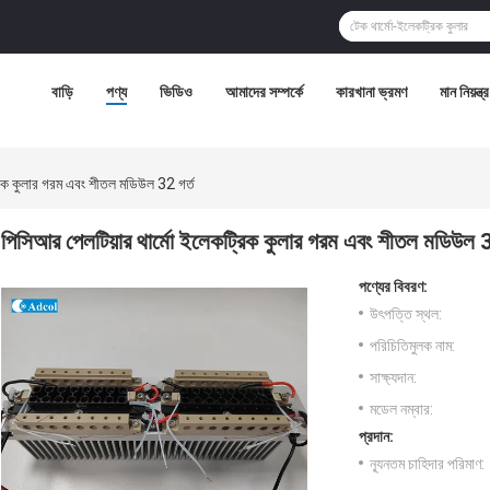
বাড়ি
পণ্য
ভিডিও
আমাদের সম্পর্কে
কারখানা ভ্রমণ
মান নিয়ন্ত্
রিক কুলার গরম এবং শীতল মডিউল 32 গর্ত
পিসিআর পেলটিয়ার থার্মো ইলেকট্রিক কুলার গরম এবং শীতল মডিউল 3
পণ্যের বিবরণ:
উৎপত্তি স্থল:
পরিচিতিমুলক নাম:
সাক্ষ্যদান:
মডেল নম্বার:
প্রদান:
ন্যূনতম চাহিদার পরিমাণ: