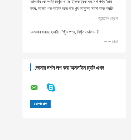
আপনার কোম্পানি নিখুঁত থার্মো ইলেকট্রিক সমাবেশ পণ্য তৈরি
করে, আমরা গত কয়েক বছর ধরে খুব আনন্দের সাথে কাজ করছি।
—— জুয়ের্গেন ক্রেস
চমৎকার সরবরাহকারী, নিখুঁত পণ্য, নিখুঁত ডেলিভারি!
—— ছানা
তোমার দর্শন লগ করা অনলাইন চ্যাট এখন