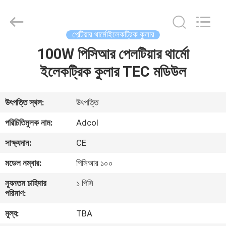
Adcol
Electronics
(Guangzhou)
Co.,
Ltd..
পেল্টিয়ার থার্মোইলেকট্রিক কুলার
All
Rights
Reserved.
100W পিসিআর পেলটিয়ার থার্মো
বাড়ি
ইলেকট্রিক কুলার TEC মডিউল
পণ্য
উৎপত্তি স্থল:
উৎপত্তি
ভিডিও
পরিচিতিমুলক নাম:
Adcol
সাক্ষ্যদান:
CE
আমাদের
মডেল নম্বার:
পিসিআর ১০০
সম্পর্কে
ন্যূনতম চাহিদার
১ পিসি
পরিমাণ:
কারখানা
মূল্য:
TBA
ভ্রমণ