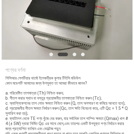
PRIVACY
POLICY
পণ্যের বর্ণনা
পিসিআর পেলটিয়ার থার্মো ইলেকট্রিক কুলার টিইসি মডিউল
কোন মডেলটি আমাদের জন্য উপযুক্ত তা আমরা কীভাবে জানব?
a. পরিবেষ্টিত তাপমাত্রা (Th) নিশ্চিত করুন;
b. শীতল করার স্থান বা বস্তুর প্রয়োজনীয় তাপমাত্রা নিশ্চিত করুন (Tc);
c. অ্যাপ্লিকেশনের তাপ লোড ক্ষমতা নিশ্চিত করুন (Q, তাপ অপসারণ বা কমিয়ে আনতে হবে);
d. প্রয়োজনীয় শীতল ক্ষমতা নির্ধারণ করুন (Qc, তাপ ক্ষতি বিবেচনা করে, এটি Qc = 1.5 * Q
সুপারিশ করা হয়);
e. ক্যাটালগ থেকে TE পণ্য খুঁজে বের করুন, যার সর্বাধিক তাপ পাম্পিং ক্ষমতা (Qmax) ধাপ #
4 (± 5W) দ্বারা নির্মিত Qc এর সাথে মেলে,এবং তারপর একটি উপযুক্ত পণ্য নির্বাচন করার
জন্য প্রত্যাশিত বর্তমান এবং ভোল্টেজ পড়ুন.
যদি একক পণ্যটি প্রয়োজনীয়তা পূরণ করতে না পারে তবে আপনি একাধিক পণ্যকে সিরিয়াল বা