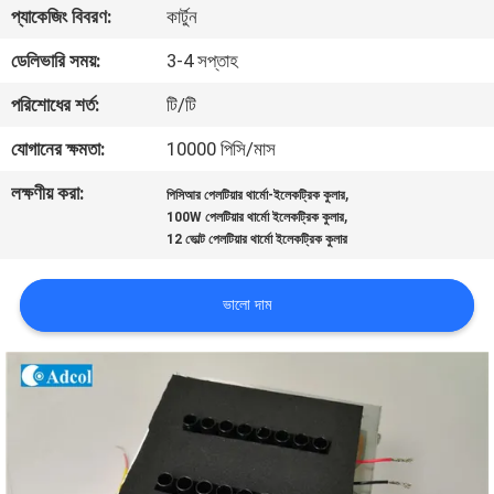
প্যাকেজিং বিবরণ:
কার্টুন
মান
ডেলিভারি সময়:
3-4 সপ্তাহ
নিয়ন্ত্রণ
পরিশোধের শর্ত:
টি/টি
যোগানের ক্ষমতা:
10000 পিসি/মাস
যোগাযোগ
লক্ষণীয় করা:
,
পিসিআর পেলটিয়ার থার্মো-ইলেকট্রিক কুলার
করুন
,
100W পেলটিয়ার থার্মো ইলেকট্রিক কুলার
12 ভোল্ট পেলটিয়ার থার্মো ইলেকট্রিক কুলার
খবর
ভালো দাম
মামলা
সাইট
ম্যাপ