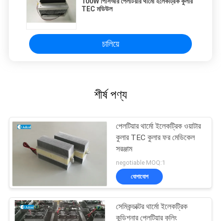
100W পিসিআর পেলটিয়ার থার্মো ইলেকট্রিক কুলার
TEC মডিউল
চালিয়ে
শীর্ষ পণ্য
পেলটিয়ার থার্মো ইলেকট্রিক ওয়াটার
কুলার TEC কুলার ফর মেডিকেল
সরঞ্জাম
negotiable MOQ:1
যোগাযোগ
সেমিকন্ডাক্টর থার্মো ইলেকট্রিক
কন্ডিশনার পেলটিয়ার কুলিং