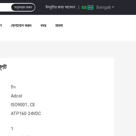
উদ্ধৃতির জন্য আবেদন
|
Bengali
অনুসন্ধান করুন
রণ
যোগাযোগ করুন
খবর
মামলা
্লেট
চীন
Adcol
ISO9001 , CE
ATP160-24VDC
1