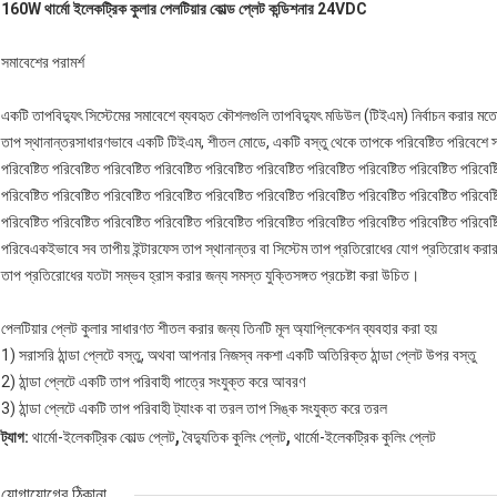
160W থার্মো ইলেকট্রিক কুলার পেলটিয়ার কোল্ড প্লেট কন্ডিশনার 24VDC
সমাবেশের পরামর্শ
একটি তাপবিদ্যুৎ সিস্টেমের সমাবেশে ব্যবহৃত কৌশলগুলি তাপবিদ্যুৎ মডিউল (টিইএম) নির্বাচন করার মতো গ
তাপ স্থানান্তরসাধারণভাবে একটি টিইএম, শীতল মোডে, একটি বস্তু থেকে তাপকে পরিবেষ্টিত পরিবেশে স্
পরিবেষ্টিত পরিবেষ্টিত পরিবেষ্টিত পরিবেষ্টিত পরিবেষ্টিত পরিবেষ্টিত পরিবেষ্টিত পরিবেষ্টিত পরিবেষ্টিত পরিবেষ্
পরিবেষ্টিত পরিবেষ্টিত পরিবেষ্টিত পরিবেষ্টিত পরিবেষ্টিত পরিবেষ্টিত পরিবেষ্টিত পরিবেষ্টিত পরিবেষ্টিত পরিবেষ্
পরিবেষ্টিত পরিবেষ্টিত পরিবেষ্টিত পরিবেষ্টিত পরিবেষ্টিত পরিবেষ্টিত পরিবেষ্টিত পরিবেষ্টিত পরিবেষ্টিত পরিবেষ্
পরিবেএকইভাবে সব তাপীয় ইন্টারফেস তাপ স্থানান্তর বা সিস্টেম তাপ প্রতিরোধের যোগ প্রতিরোধ করার 
তাপ প্রতিরোধের যতটা সম্ভব হ্রাস করার জন্য সমস্ত যুক্তিসঙ্গত প্রচেষ্টা করা উচিত।
পেলটিয়ার প্লেট কুলার সাধারণত শীতল করার জন্য তিনটি মূল অ্যাপ্লিকেশন ব্যবহার করা হয়
1) সরাসরি ঠান্ডা প্লেটে বস্তু, অথবা আপনার নিজস্ব নকশা একটি অতিরিক্ত ঠান্ডা প্লেট উপর বস্তু
2) ঠান্ডা প্লেটে একটি তাপ পরিবাহী পাত্রে সংযুক্ত করে আবরণ
3) ঠান্ডা প্লেটে একটি তাপ পরিবাহী ট্যাংক বা তরল তাপ সিঙ্ক সংযুক্ত করে তরল
,
,
ট্যাগ:
থার্মো-ইলেকট্রিক কোল্ড প্লেট
বৈদ্যুতিক কুলিং প্লেট
থার্মো-ইলেকট্রিক কুলিং প্লেট
যোগাযোগের ঠিকানা