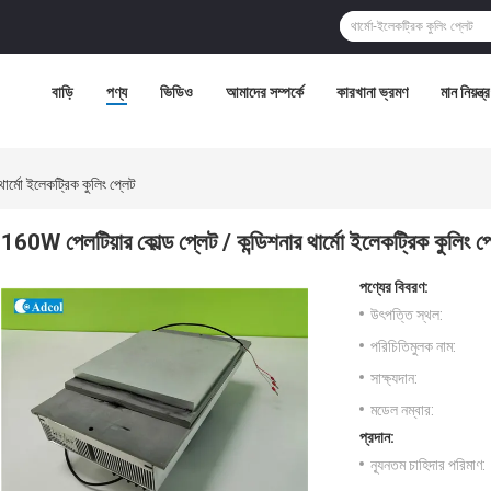
বাড়ি
পণ্য
ভিডিও
আমাদের সম্পর্কে
কারখানা ভ্রমণ
মান নিয়ন্ত্
ার্মো ইলেকট্রিক কুলিং প্লেট
160W পেলটিয়ার কোল্ড প্লেট / কন্ডিশনার থার্মো ইলেকট্রিক কুলিং প
পণ্যের বিবরণ:
উৎপত্তি স্থল:
পরিচিতিমুলক নাম:
সাক্ষ্যদান:
মডেল নম্বার:
প্রদান:
ন্যূনতম চাহিদার পরিমাণ: