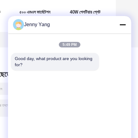
ক
৫০০ এমএল ফার্মেটেশন
40W পেলটিয়ার প্লেট
ট্যাংকের তাপমাত্রা নিয়ন্ত্রণ
কুলার রক্ষণাবেক্ষণ মুক্ত
Jenny Yang
ধব
মডিউল - মেডিকেল সরঞ্জাম
থার্মোইলেকট্রিক কুলার,
াইন
এবং পরীক্ষার ডিভাইসগুলির
কোনো চলমান অংশ নেই,
জন্য প্রযোজ্য
বিভিন্ন শীতল করার
প্রয়োজনে শব্দ এবং কম্পন
5:49 PM
হ্রাস করে
Good day, what product are you looking 
for?
 ছেড়ে