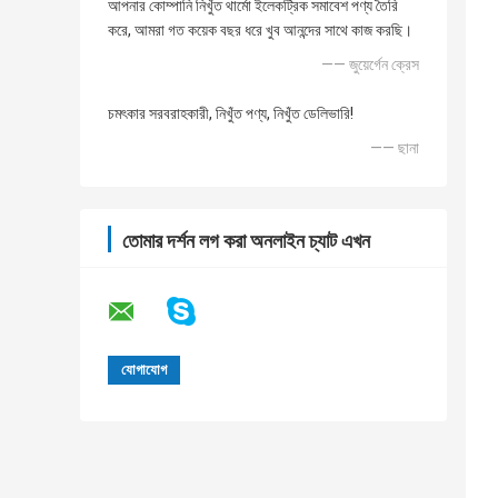
আপনার কোম্পানি নিখুঁত থার্মো ইলেকট্রিক সমাবেশ পণ্য তৈরি
করে, আমরা গত কয়েক বছর ধরে খুব আনন্দের সাথে কাজ করছি।
—— জুয়ের্গেন ক্রেস
চমৎকার সরবরাহকারী, নিখুঁত পণ্য, নিখুঁত ডেলিভারি!
—— ছানা
তোমার দর্শন লগ করা অনলাইন চ্যাট এখন