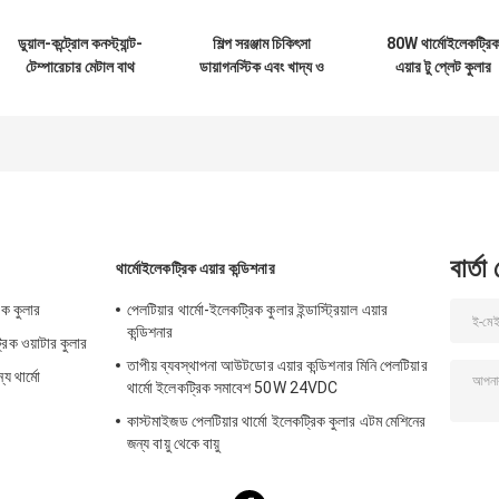
ডুয়াল-কন্ট্রোল কনস্ট্যান্ট-
শিল্প সরঞ্জাম চিকিৎসা
80W থার্মোইলেকট্রি
টেম্পারেচার মেটাল বাথ
ডায়াগনস্টিক এবং খাদ্য ও
এয়ার টু প্লেট কুলার
একটি অনন্য ডুয়াল
পানীয় শীতল জন্য
অ্যাসেম্বলি পরিবেশবান্
টেম্পারেচার কন্ট্রোল
Peltier প্লেট কুলার
রেফ্রিজারেন্ট-মুক্ত ডিজ
সিস্টেমের বৈশিষ্ট্যযুক্ত, যা
40W
সহ
এটিকে গবেষক এবং
প্রোডাকশন ইঞ্জিনিয়ার
উভয়ের জন্যই একটি
অপরিহার্য এবং দক্ষ সহায়ক
করে তোলে।
বার্তা
থার্মোইলেকট্রিক এয়ার কন্ডিশনার
রিক কুলার
পেলটিয়ার থার্মো-ইলেকট্রিক কুলার ইন্ডাস্ট্রিয়াল এয়ার
কন্ডিশনার
্রিক ওয়াটার কুলার
তাপীয় ব্যবস্থাপনা আউটডোর এয়ার কন্ডিশনার মিনি পেলটিয়ার
য থার্মো
থার্মো ইলেকট্রিক সমাবেশ 50W 24VDC
কাস্টমাইজড পেলটিয়ার থার্মো ইলেকট্রিক কুলার এটম মেশিনের
জন্য বায়ু থেকে বায়ু